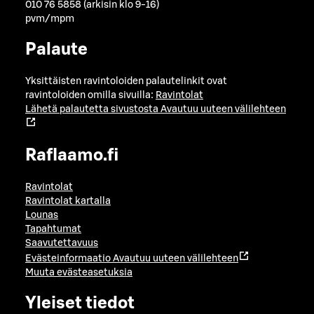
010 76 5858 (arkisin klo 9-16)
pvm/mpm
Palaute
Yksittäisten ravintoloiden palautelinkit ovat
ravintoloiden omilla sivuilla:
Ravintolat
Lähetä palautetta sivustosta
Avautuu uuteen välilehteen
Raflaamo.fi
Ravintolat
Ravintolat kartalla
Lounas
Tapahtumat
Saavutettavuus
Evästeinformaatio
Avautuu uuteen välilehteen
Muuta evästeasetuksia
Yleiset tiedot