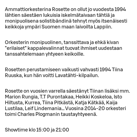
Ammattiorkesterina Rosette on ollut jo vuodesta 1994
lähtien säestäen lukuisia iskelmätaivaan tähtiä ja
monipuolisena solistibändinä tehnyt myös itsenäisesti
keikkoja ympäri Suomen maan laivoilta Lappiin.
Orkesterin monipuolinen, tanssittava ja ehkä kivan
”erilaiset” kappalevalinnat tuovat ihmiset uudestaan
tanssahtelemaan yhtyeen keikoille.
Rosetten perustamiseen vaikusti vahvasti 1994 Tiina
Ruuska, kun hän voitti Lavatähti-kilpailun.
Rosette on vuosien varrella säestänyt Tiinan lisäksi mm.
Marion Rungia, T.T Purontakaa, Heikki Koskeloa, Isto
Hiltusta, Kurrea, Tiina Pitkästä, Katja Kätkää, Kaija
Lustilaa, Leif Lindemania… Vuosina 2014-20 orkesteri
toimi Charles Plogmanin taustayhtyeenä.
Showtime klo 15:00 ja 21:00