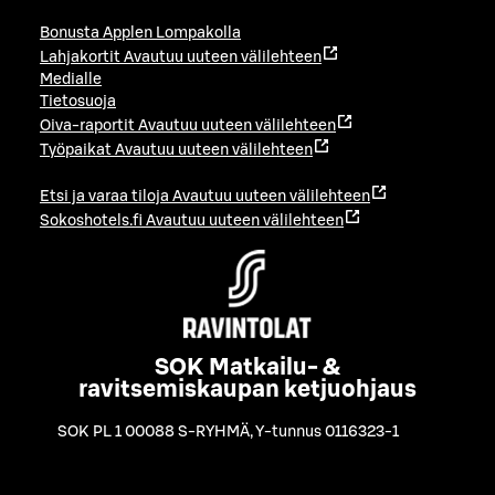
Bonusta Applen Lompakolla
Lahjakortit
Avautuu uuteen välilehteen
Medialle
Tietosuoja
Oiva-raportit
Avautuu uuteen välilehteen
Työpaikat
Avautuu uuteen välilehteen
Etsi ja varaa tiloja
Avautuu uuteen välilehteen
Sokoshotels.fi
Avautuu uuteen välilehteen
SOK Matkailu- &
ravitsemiskaupan ketjuohjaus
SOK PL 1 00088 S-RYHMÄ
,
Y-tunnus 0116323-1