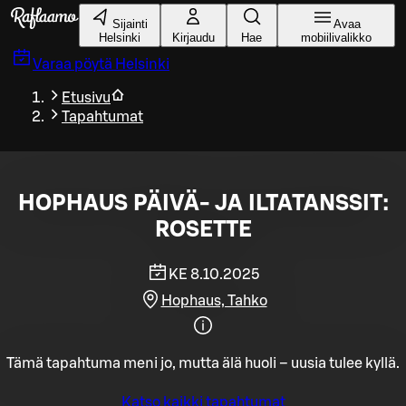
Siirry pääsisältöön
Sijainti
Avaa
Helsinki
Kirjaudu
Hae
mobiilivalikko
Varaa pöytä
Helsinki
Etusivu
Tapahtumat
HOPHAUS PÄIVÄ- JA ILTATANSSIT:
ROSETTE
KE 8.10.2025
Hophaus, Tahko
Tämä tapahtuma meni jo, mutta älä huoli – uusia tulee kyllä.
Katso kaikki tapahtumat