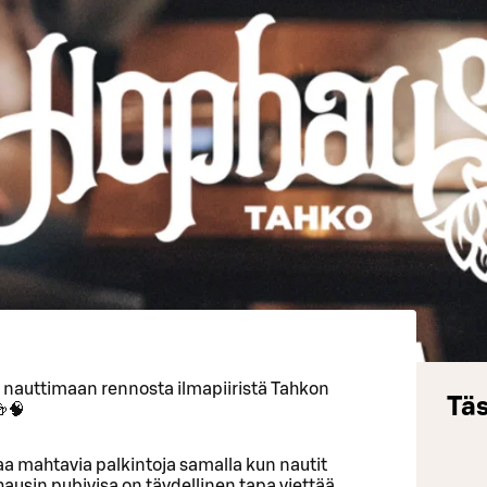
a nauttimaan rennosta ilmapiiristä Tahkon
Täs
🍻🧠
ttaa mahtavia palkintoja samalla kun nautit
usin pubivisa on täydellinen tapa viettää