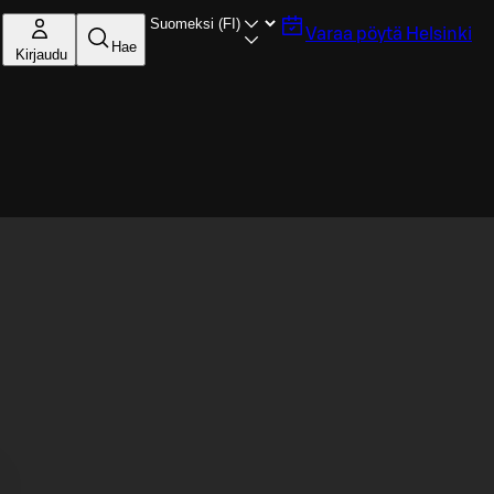
Varaa pöytä
Helsinki
Hae
Kirjaudu