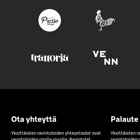
Ota yhteyttä
Palaute
Yksittäisten ravintoloiden yhteystiedot ovat
Yksittäisten r
ravintoloiden omilla sivuilla:
Ravintolat
ravintoloiden o