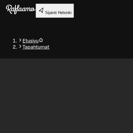
Siirry pääsisältöön
Sijainti
Helsinki
Etusivu
Tapahtumat
Takaisin