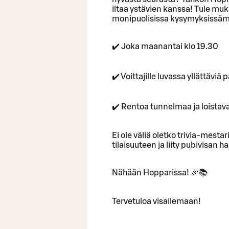
iltaa ystävien kanssa! Tule muka
monipuolisissa kysymyksissäm
✔️ Joka maanantai klo 19.30
✔️ Voittajille luvassa yllättävi
✔️ Rentoa tunnelmaa ja loistav
Ei ole väliä oletko trivia-mestari
tilaisuuteen ja liity pubivisan
Nähään Hopparissa! 🎉📚
Tervetuloa visailemaan!