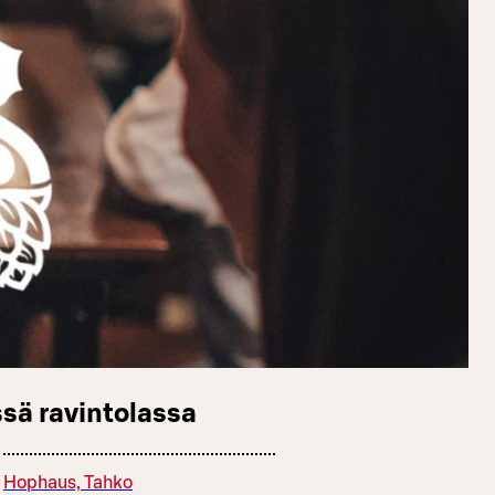
sä ravintolassa
Hophaus, Tahko