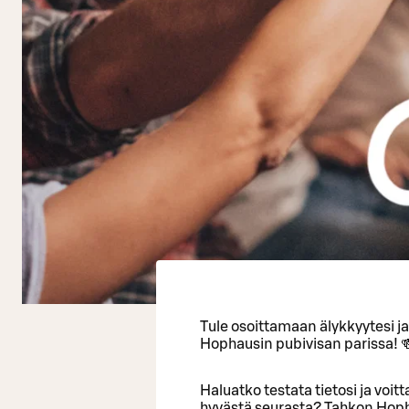
Tule osoittamaan älykkyytesi j
Hophausin pubivisan parissa! 
Haluatko testata tietosi ja voi
hyvästä seurasta? Tahkon Hopha