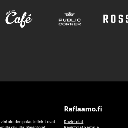
Raflaamo.fi
avintoloiden palautelinkit ovat
Ravintolat
milla sivuilla:
Ravintolat
Ravintolat kartalla