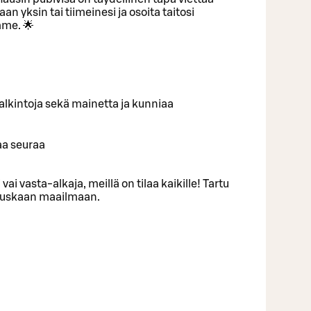
an yksin tai tiimeinesi ja osoita taitosi
me. 🌟
ä palkintoja sekä mainetta ja kunniaa
aa seuraa
 vai vasta-alkaja, meillä on tilaa kaikille! Tartu
 hauskaan maailmaan.