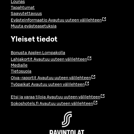
Lounas
Tapahtumat
Saavutettavuus
Evästeinformaatio
Avautuu uuteen välilehteen
Muuta evästeasetuksia
Yleiset tiedot
Bonusta Applen Lompakolla
Lahjakortit
Avautuu uuteen välilehteen
Medialle
Tietosuoja
Oiva-raportit
Avautuu uuteen välilehteen
Työpaikat
Avautuu uuteen välilehteen
Etsi ja varaa tiloja
Avautuu uuteen välilehteen
Sokoshotels.fi
Avautuu uuteen välilehteen