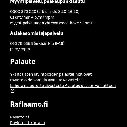
Myyntipalvelu, pääkaupunkiseutu
0300 870 020 (arkisin klo 8.30-16.30)
51 snt/min + pvm/mpm
Myyntipalveluiden yhteystiedot, koko Suomi
Asiakasomistajapalvelu
010 76 5858 (arkisin klo 9-16)
pvm/mpm
Palaute
Yksittäisten ravintoloiden palautelinkit ovat
ravintoloiden omilla sivuilla:
Ravintolat
Lähetä palautetta sivustosta
Avautuu uuteen välilehteen
Raflaamo.fi
Ravintolat
Ravintolat kartalla