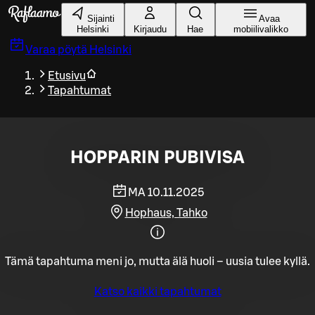
Siirry pääsisältöön
Sijainti
Avaa
Helsinki
Kirjaudu
Hae
mobiilivalikko
Varaa pöytä
Helsinki
Etusivu
Tapahtumat
HOPPARIN PUBIVISA
MA 10.11.2025
Hophaus, Tahko
Tämä tapahtuma meni jo, mutta älä huoli – uusia tulee kyllä.
Katso kaikki tapahtumat