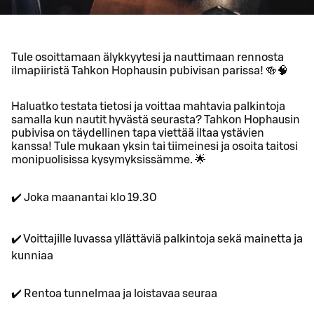
Tule osoittamaan älykkyytesi ja nauttimaan rennosta
ilmapiiristä Tahkon Hophausin pubivisan parissa! 🍻🧠
Haluatko testata tietosi ja voittaa mahtavia palkintoja
samalla kun nautit hyvästä seurasta? Tahkon Hophausin
pubivisa on täydellinen tapa viettää iltaa ystävien
kanssa! Tule mukaan yksin tai tiimeinesi ja osoita taitosi
monipuolisissa kysymyksissämme. 🌟
✔️ Joka maanantai klo 19.30
✔️ Voittajille luvassa yllättäviä palkintoja sekä mainetta ja
kunniaa
✔️ Rentoa tunnelmaa ja loistavaa seuraa