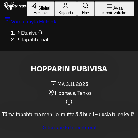
Siirry pääsisältöön
Sijainti
Avaa
Helsinki
Kirjaudu
Hae
mobiilivalikko
Varaa pöytä
Helsinki
Etusivu
Tapahtumat
HOPPARIN PUBIVISA
MA 3.11.2025
Hophaus, Tahko
Tämä tapahtuma meni jo, mutta älä huoli – uusia tulee kyllä.
Katso kaikki tapahtumat