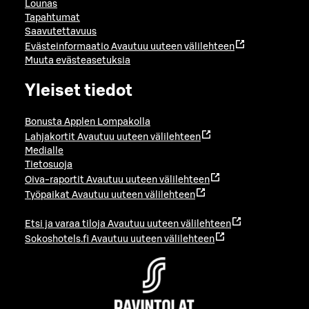
Lounas
Tapahtumat
Saavutettavuus
Evästeinformaatio
Avautuu uuteen välilehteen
Muuta evästeasetuksia
Yleiset tiedot
Bonusta Applen Lompakolla
Lahjakortit
Avautuu uuteen välilehteen
Medialle
Tietosuoja
Oiva-raportit
Avautuu uuteen välilehteen
Työpaikat
Avautuu uuteen välilehteen
Etsi ja varaa tiloja
Avautuu uuteen välilehteen
Sokoshotels.fi
Avautuu uuteen välilehteen