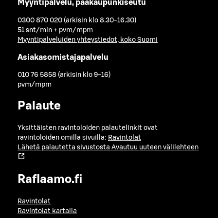
Myyntipalvelu, pääkaupunkiseutu
0300 870 020 (arkisin klo 8.30-16.30)
51 snt/min + pvm/mpm
Myyntipalveluiden yhteystiedot, koko Suomi
Asiakasomistajapalvelu
010 76 5858 (arkisin klo 9-16)
pvm/mpm
Palaute
Yksittäisten ravintoloiden palautelinkit ovat
ravintoloiden omilla sivuilla:
Ravintolat
Lähetä palautetta sivustosta
Avautuu uuteen välilehteen
Raflaamo.fi
Ravintolat
Ravintolat kartalla