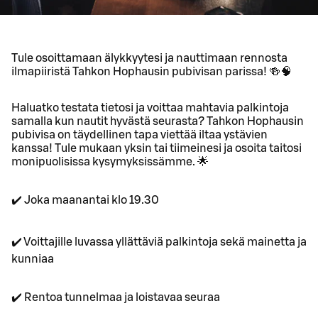
Tule osoittamaan älykkyytesi ja nauttimaan rennosta
ilmapiiristä Tahkon Hophausin pubivisan parissa! 🍻🧠
Haluatko testata tietosi ja voittaa mahtavia palkintoja
samalla kun nautit hyvästä seurasta? Tahkon Hophausin
pubivisa on täydellinen tapa viettää iltaa ystävien
kanssa! Tule mukaan yksin tai tiimeinesi ja osoita taitosi
monipuolisissa kysymyksissämme. 🌟
✔️ Joka maanantai klo 19.30
✔️ Voittajille luvassa yllättäviä palkintoja sekä mainetta ja
kunniaa
✔️ Rentoa tunnelmaa ja loistavaa seuraa