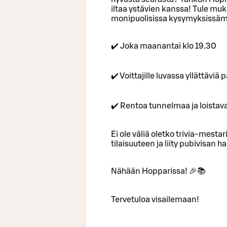
iltaa ystävien kanssa! Tule muka
monipuolisissa kysymyksissäm
✔️ Joka maanantai klo 19.30
✔️ Voittajille luvassa yllättävi
✔️ Rentoa tunnelmaa ja loistav
Ei ole väliä oletko trivia-mestari
tilaisuuteen ja liity pubivisan
Nähään Hopparissa! 🎉📚
Tervetuloa visailemaan!