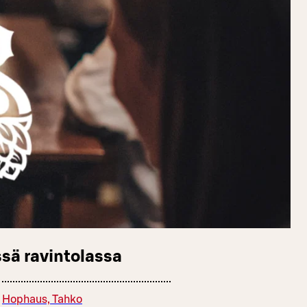
sä ravintolassa
Hophaus, Tahko