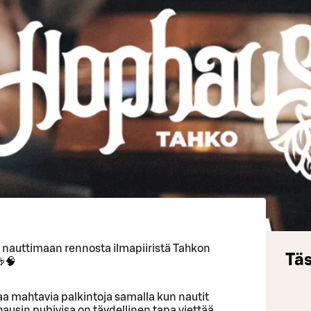
a nauttimaan rennosta ilmapiiristä Tahkon
Täs
🍻🧠
ttaa mahtavia palkintoja samalla kun nautit
usin pubivisa on täydellinen tapa viettää