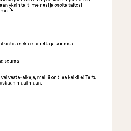
an yksin tai tiimeinesi ja osoita taitosi
me. 🌟
ä palkintoja sekä mainetta ja kunniaa
aa seuraa
 vai vasta-alkaja, meillä on tilaa kaikille! Tartu
 hauskaan maailmaan.