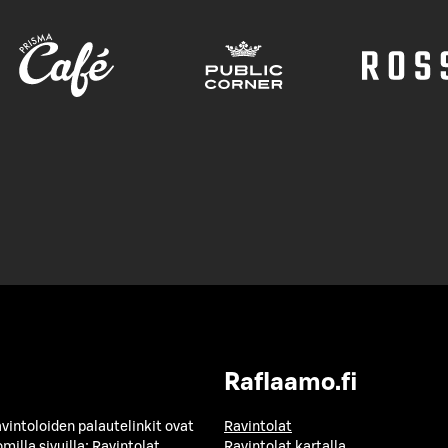
Raflaamo.fi
avintoloiden palautelinkit ovat
Ravintolat
milla sivuilla:
Ravintolat
Ravintolat kartalla