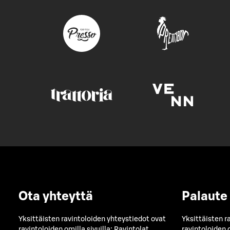
Ota yhteyttä
Palaute
Yksittäisten ravintoloiden yhteystiedot ovat
Yksittäisten r
ravintoloiden omilla sivuilla:
Ravintolat
ravintoloiden o