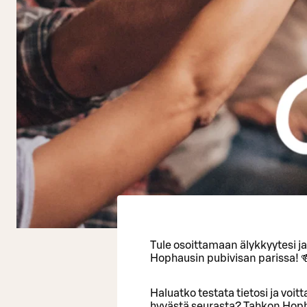
Tule osoittamaan älykkyytesi j
Hophausin pubivisan parissa! 
Haluatko testata tietosi ja voi
hyvästä seurasta? Tahkon Hopha