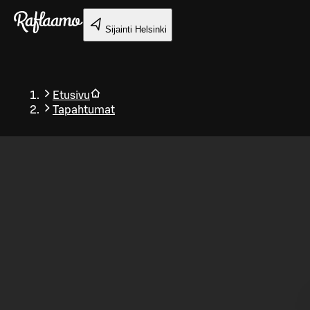
Siirry pääsisältöön
Sijainti
Helsinki
Etusivu
Tapahtumat
Takaisin