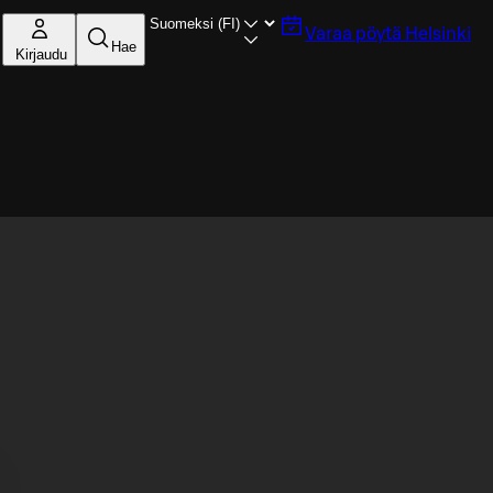
Varaa pöytä
Helsinki
Hae
Kirjaudu