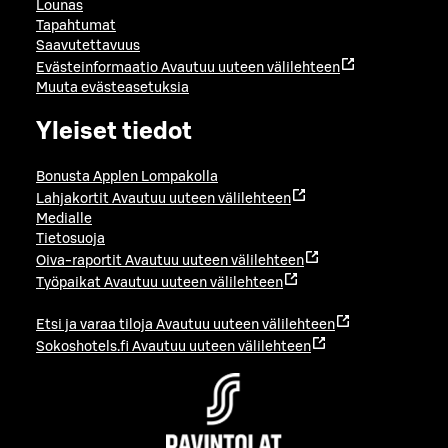
Lounas
Tapahtumat
Saavutettavuus
Evästeinformaatio
Avautuu uuteen välilehteen
Muuta evästeasetuksia
Yleiset tiedot
Bonusta Applen Lompakolla
Lahjakortit
Avautuu uuteen välilehteen
Medialle
Tietosuoja
Oiva-raportit
Avautuu uuteen välilehteen
Työpaikat
Avautuu uuteen välilehteen
Etsi ja varaa tiloja
Avautuu uuteen välilehteen
Sokoshotels.fi
Avautuu uuteen välilehteen