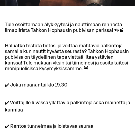
Tule osoittamaan älykkyytesi ja nauttimaan rennosta
ilmapiiristä Tahkon Hophausin pubivisan parissa! 🍻🧠
Haluatko testata tietosi ja voittaa mahtavia palkintoja
samalla kun nautit hyvästä seurasta? Tahkon Hophausin
pubivisa on täydellinen tapa viettää iltaa ystävien
kanssa! Tule mukaan yksin tai tiimeinesi ja osoita taitosi
monipuolisissa kysymyksissämme. 🌟
✔️ Joka maanantai klo 19.30
✔️ Voittajille luvassa yllättäviä palkintoja sekä mainetta ja
kunniaa
✔️ Rentoa tunnelmaa ja loistavaa seuraa