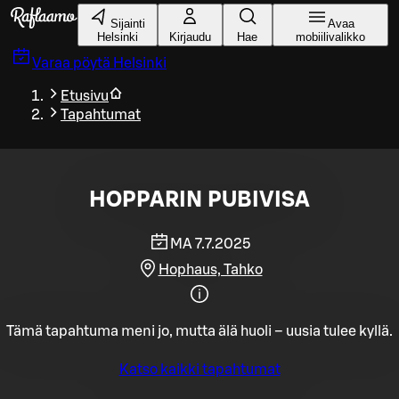
Siirry pääsisältöön
Sijainti
Avaa
Helsinki
Kirjaudu
Hae
mobiilivalikko
Varaa pöytä
Helsinki
Etusivu
Tapahtumat
HOPPARIN PUBIVISA
MA 7.7.2025
Hophaus, Tahko
Tämä tapahtuma meni jo, mutta älä huoli – uusia tulee kyllä.
Katso kaikki tapahtumat