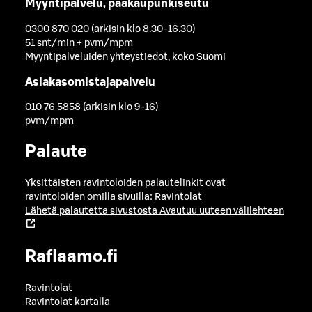
Myyntipalvelu, pääkaupunkiseutu
0300 870 020 (arkisin klo 8.30-16.30)
51 snt/min + pvm/mpm
Myyntipalveluiden yhteystiedot, koko Suomi
Asiakasomistajapalvelu
010 76 5858 (arkisin klo 9-16)
pvm/mpm
Palaute
Yksittäisten ravintoloiden palautelinkit ovat
ravintoloiden omilla sivuilla:
Ravintolat
Lähetä palautetta sivustosta
Avautuu uuteen välilehteen
Raflaamo.fi
Ravintolat
Ravintolat kartalla