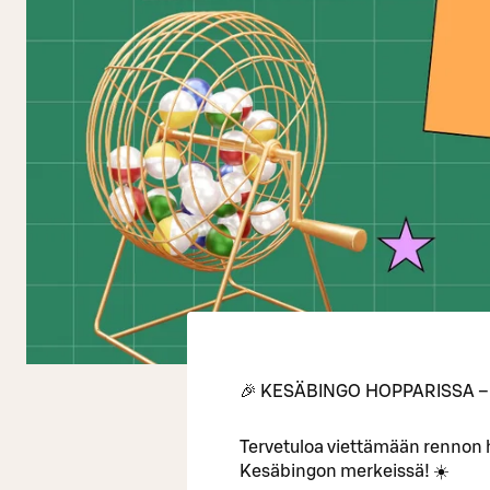
🎉 KESÄBINGO HOPPARISSA – 
Tervetuloa viettämään rennon
Kesäbingon merkeissä! ☀️