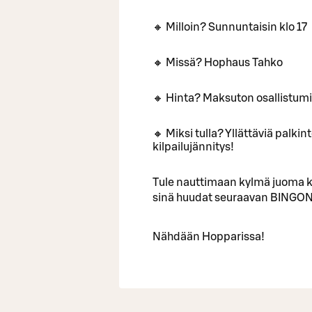
🔸 Milloin? Sunnuntaisin klo 17
🔸 Missä? Hophaus Tahko
🔸 Hinta? Maksuton osallistum
🔸 Miksi tulla? Yllättäviä palki
kilpailujännitys!
Tule nauttimaan kylmä juoma k
sinä huudat seuraavan BINGON
Nähdään Hopparissa!