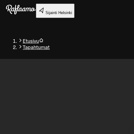
Siirry pääsisältöön
Sijainti
Helsinki
Etusivu
Tapahtumat
Takaisin