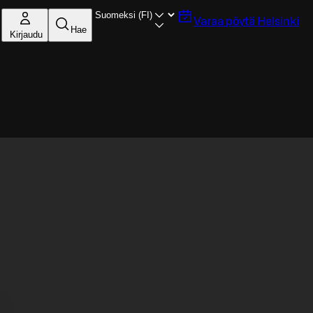
Varaa pöytä
Helsinki
Hae
Kirjaudu