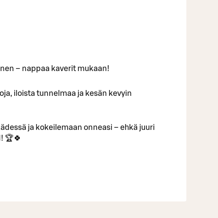
inen – nappaa kaverit mukaan!
ntoja, iloista tunnelmaa ja kesän kevyin
ädessä ja kokeilemaan onneasi – ehkä juuri
! 🏆🍀