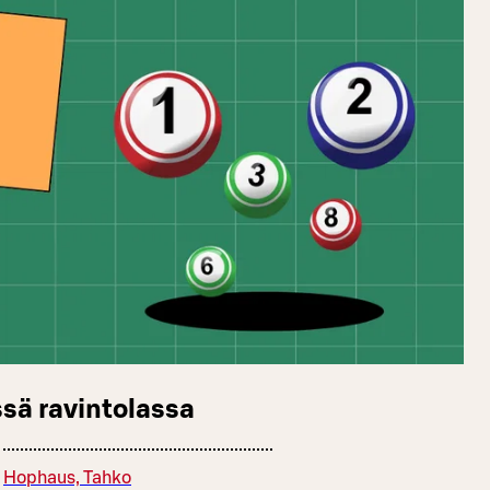
sä ravintolassa
Hophaus, Tahko