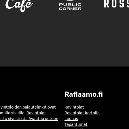
Raflaamo.fi
avintoloiden palautelinkit ovat
Ravintolat
milla sivuilla:
Ravintolat
Ravintolat kartalla
etta sivustosta
Avautuu uuteen
Lounas
Tapahtumat