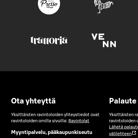
Ota yhteyttä
Palaute
Yksittäisten ravintoloiden yhteystiedot ovat
Yksittäisten r
ravintoloiden omilla sivuilla:
Ravintolat
ravintoloiden o
Lähetä palaut
Myyntipalvelu, pääkaupunkiseutu
välilehteen