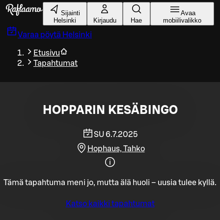
Siirry pääsisältöön
Sijainti
Avaa
Helsinki
Kirjaudu
Hae
mobiilivalikko
Varaa pöytä
Helsinki
Etusivu
Tapahtumat
HOPPARIN KESÄBINGO
SU 6.7.2025
Hophaus, Tahko
Tämä tapahtuma meni jo, mutta älä huoli – uusia tulee kyllä.
Katso kaikki tapahtumat