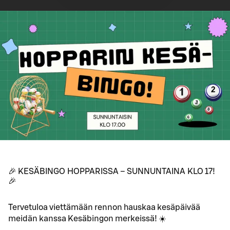
🎉 KESÄBINGO HOPPARISSA – SUNNUNTAINA KLO 17!
🎉
Tervetuloa viettämään rennon hauskaa kesäpäivää
meidän kanssa Kesäbingon merkeissä! ☀️