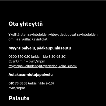
Ota yhteyttä
Yksittäisten ravintoloiden yhteystiedot ovat ravintoloiden
omilla sivuilla:
Ravintolat
Myyntipalvelu, pääkaupunkiseutu
0300 870 020 (arkisin klo 8.30-16.30)
51 snt/min + pvm/mpm
Myyntipalveluiden yhteystiedot, koko Suomi
Asiakasomistajapalvelu
010 76 5858 (arkisin klo 9-16)
pvm/mpm
Palaute