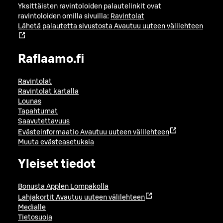
Yksittäisten ravintoloiden palautelinkit ovat
ravintoloiden omilla sivuilla:
Ravintolat
Lähetä palautetta sivustosta
Avautuu uuteen välilehteen
Raflaamo.fi
Ravintolat
Ravintolat kartalla
Lounas
Tapahtumat
Saavutettavuus
Evästeinformaatio
Avautuu uuteen välilehteen
Muuta evästeasetuksia
Yleiset tiedot
Bonusta Applen Lompakolla
Lahjakortit
Avautuu uuteen välilehteen
Medialle
Tietosuoja