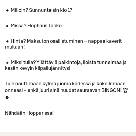
🔸 Milloin? Sunnuntaisin klo 17
🔸 Missä? Hophaus Tahko
🔸 Hinta? Maksuton osallistuminen – nappaa kaverit
mukaan!
🔸 Miksi tulla? Yllättäviä palkintoja, iloista tunnelmaa ja
kesän kevyin kilpailujännitys!
Tule nauttimaan kylmä juoma kädessä ja kokeilemaan
onneasi – ehkä juuri sinä huudat seuraavan BINGON! 🏆
🍀
Nähdään Hopparissa!