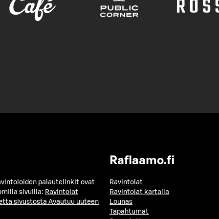
Raflaamo.fi
avintoloiden palautelinkit ovat
Ravintolat
milla sivuilla:
Ravintolat
Ravintolat kartalla
etta sivustosta
Avautuu uuteen
Lounas
Tapahtumat