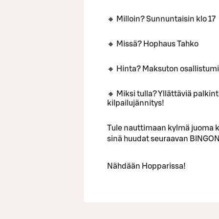
🔸 Milloin? Sunnuntaisin klo 17
🔸 Missä? Hophaus Tahko
🔸 Hinta? Maksuton osallistum
🔸 Miksi tulla? Yllättäviä palki
kilpailujännitys!
Tule nauttimaan kylmä juoma k
sinä huudat seuraavan BINGON
Nähdään Hopparissa!