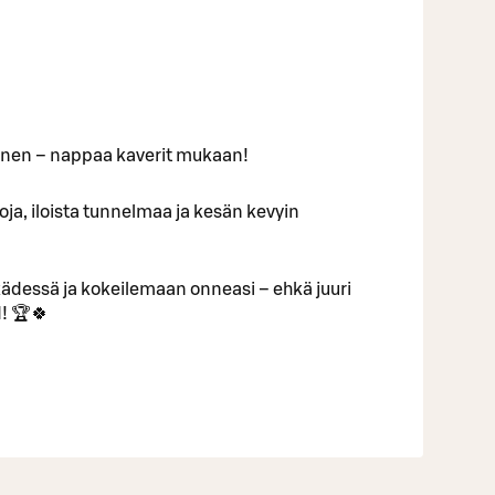
inen – nappaa kaverit mukaan!
ntoja, iloista tunnelmaa ja kesän kevyin
ädessä ja kokeilemaan onneasi – ehkä juuri
! 🏆🍀