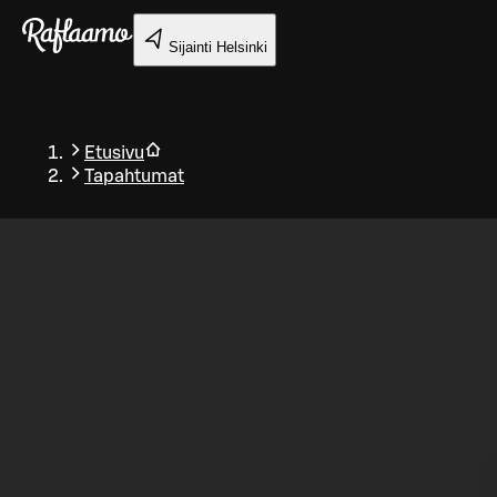
Siirry pääsisältöön
Sijainti
Helsinki
Etusivu
Tapahtumat
Takaisin