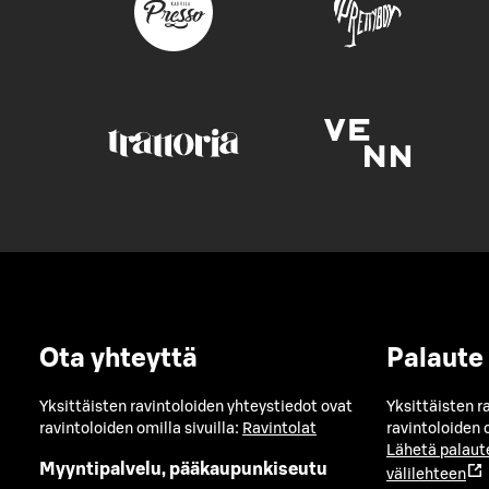
Ota yhteyttä
Palaute
Yksittäisten ravintoloiden yhteystiedot ovat
Yksittäisten r
ravintoloiden omilla sivuilla:
Ravintolat
ravintoloiden o
Lähetä palaut
Myyntipalvelu, pääkaupunkiseutu
välilehteen