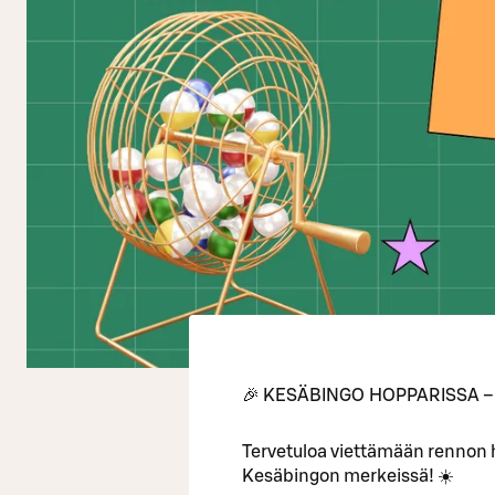
🎉 KESÄBINGO HOPPARISSA – 
Tervetuloa viettämään rennon
Kesäbingon merkeissä! ☀️