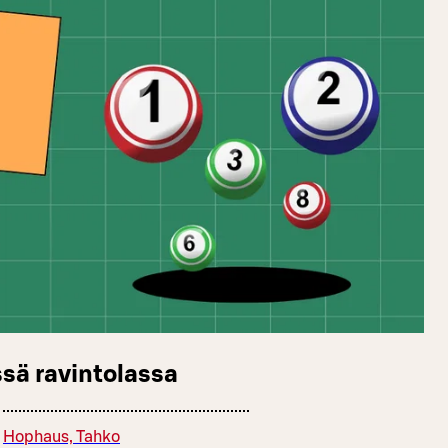
sä ravintolassa
Hophaus, Tahko