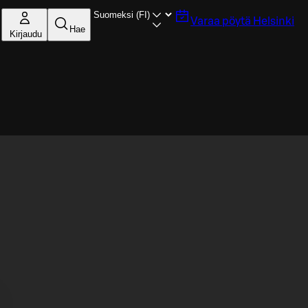
Varaa pöytä
Helsinki
Hae
Kirjaudu