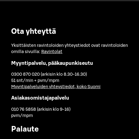
Ota yhteyttä
Yksittäisten ravintoloiden yhteystiedot ovat ravintoloiden
omilla sivuilla:
Ravintolat
Myyntipalvelu, pääkaupunkiseutu
0300 870 020 (arkisin klo 8.30-16.30)
51 snt/min + pvm/mpm
Myyntipalveluiden yhteystiedot, koko Suomi
Asiakasomistajapalvelu
010 76 5858 (arkisin klo 9-16)
pvm/mpm
Palaute