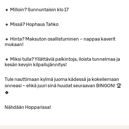
🔸 Milloin? Sunnuntaisin klo 17
🔸 Missä? Hophaus Tahko
🔸 Hinta? Maksuton osallistuminen – nappaa kaverit
mukaan!
🔸 Miksi tulla? Yllättäviä palkintoja, iloista tunnelmaa ja
kesän kevyin kilpailujännitys!
Tule nauttimaan kylmä juoma kädessä ja kokeilemaan
onneasi – ehkä juuri sinä huudat seuraavan BINGON! 🏆
🍀
Nähdään Hopparissa!