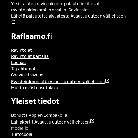
Yksittäisten ravintoloiden palautelinkit ovat
ravintoloiden omilla sivuilla:
Ravintolat
Lähetä palautetta sivustosta
Avautuu uuteen välilehteen
Raflaamo.fi
Ravintolat
Ravintolat kartalla
Lounas
Tapahtumat
Saavutettavuus
Evästeinformaatio
Avautuu uuteen välilehteen
Muuta evästeasetuksia
Yleiset tiedot
Bonusta Applen Lompakolla
Lahjakortit
Avautuu uuteen välilehteen
Medialle
Tietosuoja