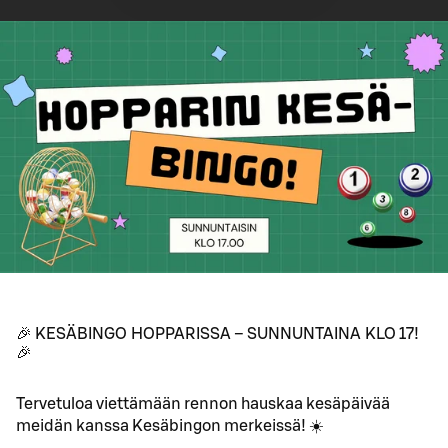
🎉 KESÄBINGO HOPPARISSA – SUNNUNTAINA KLO 17!
🎉
Tervetuloa viettämään rennon hauskaa kesäpäivää
meidän kanssa Kesäbingon merkeissä! ☀️