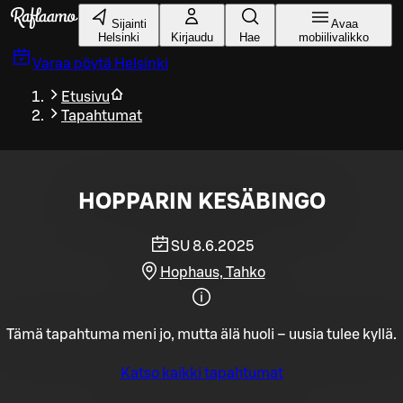
Siirry pääsisältöön
Sijainti
Avaa
Helsinki
Kirjaudu
Hae
mobiilivalikko
Varaa pöytä
Helsinki
Etusivu
Tapahtumat
HOPPARIN KESÄBINGO
SU 8.6.2025
Hophaus, Tahko
Tämä tapahtuma meni jo, mutta älä huoli – uusia tulee kyllä.
Katso kaikki tapahtumat