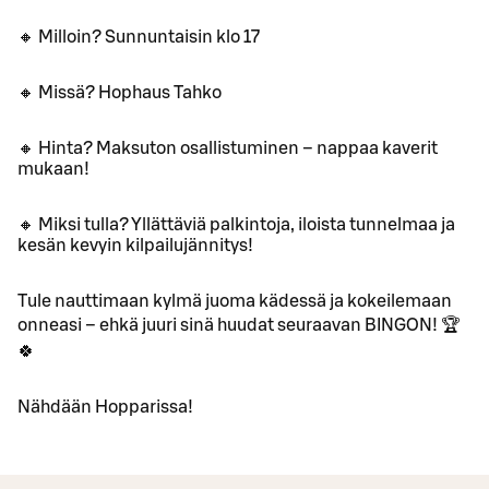
🔸 Milloin? Sunnuntaisin klo 17
🔸 Missä? Hophaus Tahko
🔸 Hinta? Maksuton osallistuminen – nappaa kaverit
mukaan!
🔸 Miksi tulla? Yllättäviä palkintoja, iloista tunnelmaa ja
kesän kevyin kilpailujännitys!
Tule nauttimaan kylmä juoma kädessä ja kokeilemaan
onneasi – ehkä juuri sinä huudat seuraavan BINGON! 🏆
🍀
Nähdään Hopparissa!