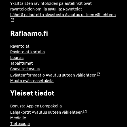
Yksittäisten ravintoloiden palautelinkit ovat
ravintoloiden omilla sivuilla:
Ravintolat
Lähetä palautetta sivustosta
Avautuu uuteen välilehteen
Raflaamo.fi
Ravintolat
Ravintolat kartalla
Lounas
Tapahtumat
Saavutettavuus
Evästeinformaatio
Avautuu uuteen välilehteen
Muuta evästeasetuksia
Yleiset tiedot
Bonusta Applen Lompakolla
Lahjakortit
Avautuu uuteen välilehteen
Medialle
Tietosuoja