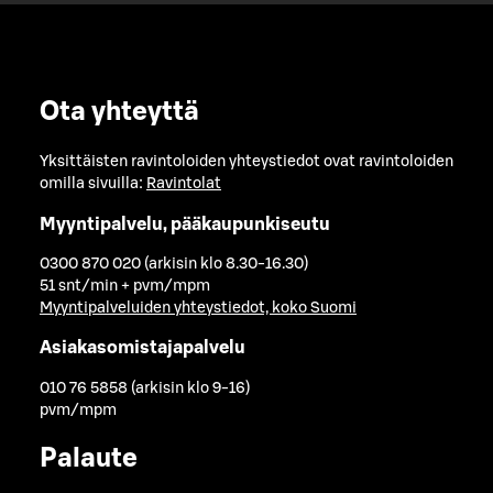
Ota yhteyttä
Yksittäisten ravintoloiden yhteystiedot ovat ravintoloiden
omilla sivuilla:
Ravintolat
Myyntipalvelu, pääkaupunkiseutu
0300 870 020 (arkisin klo 8.30-16.30)
51 snt/min + pvm/mpm
Myyntipalveluiden yhteystiedot, koko Suomi
Asiakasomistajapalvelu
010 76 5858 (arkisin klo 9-16)
pvm/mpm
Palaute