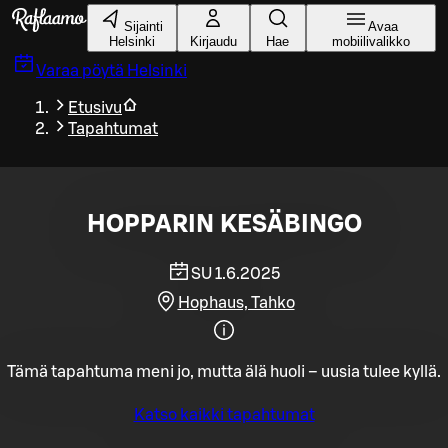
Siirry pääsisältöön
Sijainti
Avaa
Helsinki
Kirjaudu
Hae
mobiilivalikko
Varaa pöytä
Helsinki
Etusivu
Tapahtumat
HOPPARIN KESÄBINGO
SU 1.6.2025
Hophaus, Tahko
Tämä tapahtuma meni jo, mutta älä huoli – uusia tulee kyllä.
Katso kaikki tapahtumat