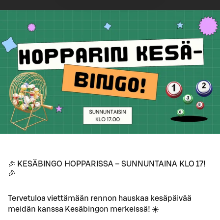
🎉 KESÄBINGO HOPPARISSA – SUNNUNTAINA KLO 17!
🎉
Tervetuloa viettämään rennon hauskaa kesäpäivää
meidän kanssa Kesäbingon merkeissä! ☀️