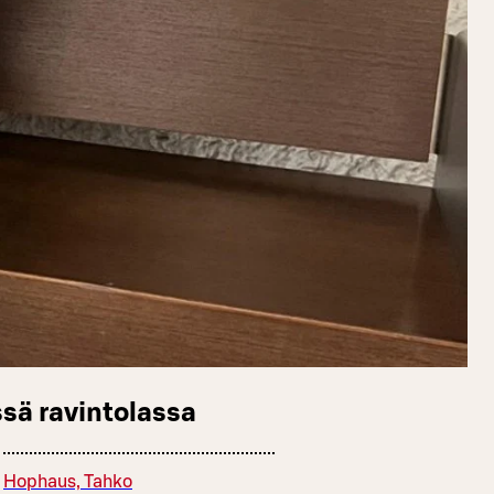
sä ravintolassa
Hophaus, Tahko