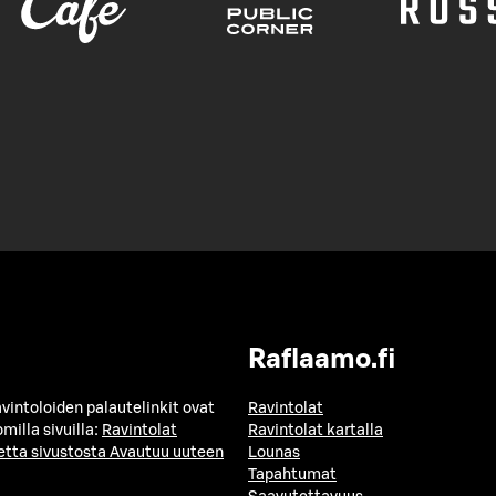
Raflaamo.fi
avintoloiden palautelinkit ovat
Ravintolat
milla sivuilla:
Ravintolat
Ravintolat kartalla
etta sivustosta
Avautuu uuteen
Lounas
Tapahtumat