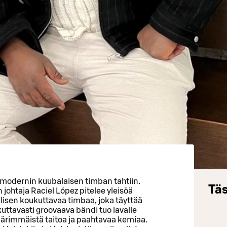
 modernin kuubalaisen timban tahtiin.
Täs
 johtaja Raciel López pitelee yleisöä
llisen koukuttavaa timbaa, joka täyttää
kuttavasti groovaava bändi tuo lavalle
rimmäistä taitoa ja paahtavaa kemiaa.