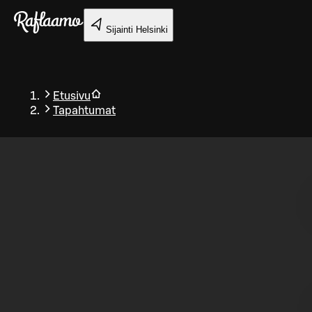
Siirry pääsisältöön
Sijainti
Helsinki
Etusivu
Tapahtumat
Takaisin