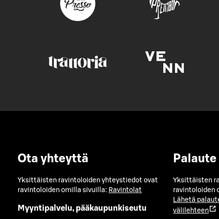
Ota yhteyttä
Palaute
Yksittäisten ravintoloiden yhteystiedot ovat
Yksittäisten r
ravintoloiden omilla sivuilla:
Ravintolat
ravintoloiden o
Lähetä palaut
Myyntipalvelu, pääkaupunkiseutu
välilehteen