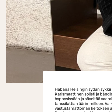
Habana Helsingin sydän sykkii
Karismaattinen solisti ja bändin
hyppysissään ja säveltää vaara
tanssilattian äärimmilleen. Vai
vastustamattoman keitoksen ää