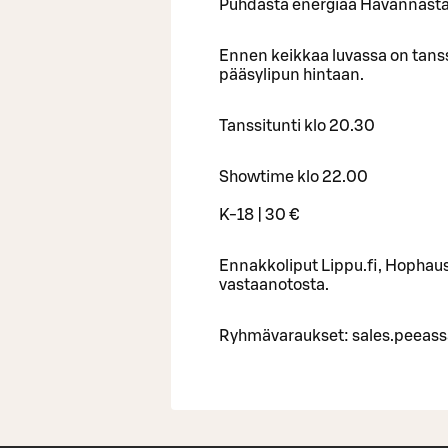
Puhdasta energiaa Havannasta H
Ennen keikkaa luvassa on tanss
pääsylipun hintaan.
Tanssitunti klo 20.30
Showtime klo 22.00
K-18 | 30 €
Ennakkoliput Lippu.fi, Hophaus
vastaanotosta.
Ryhmävaraukset: sales.peeass