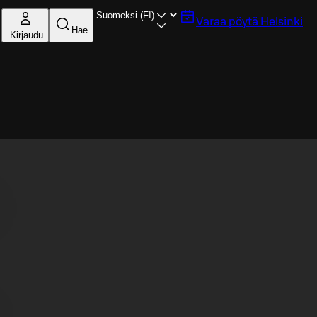
Varaa pöytä
Helsinki
Hae
Kirjaudu