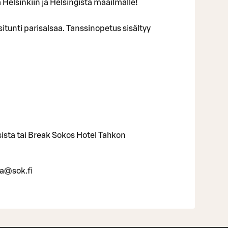
elsinkiin ja Helsingistä maailmalle!
itunti parisalsaa. Tanssinopetus sisältyy
ista tai Break Sokos Hotel Tahkon
a@sok.fi