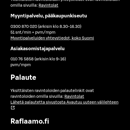
omilla sivuilla:
Ravintolat
Myyntipalvelu, pääkaupunkiseutu
0300 870 020 (arkisin klo 8.30-16.30)
51 snt/min + pvm/mpm
Myyntipalveluiden yhteystiedot, koko Suomi
Asiakasomistajapalvelu
010 76 5858 (arkisin klo 9-16)
pvm/mpm
Palaute
Yksittäisten ravintoloiden palautelinkit ovat
ravintoloiden omilla sivuilla:
Ravintolat
Lähetä palautetta sivustosta
Avautuu uuteen välilehteen
Raflaamo.fi