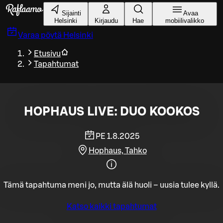
Siirry pääsisältöön
Sijainti
Avaa
Helsinki
Kirjaudu
Hae
mobiilivalikko
Varaa pöytä
Helsinki
Etusivu
Tapahtumat
HOPHAUS LIVE: DUO KOOKOS
PE 1.8.2025
Hophaus, Tahko
Tämä tapahtuma meni jo, mutta älä huoli – uusia tulee kyllä.
Katso kaikki tapahtumat