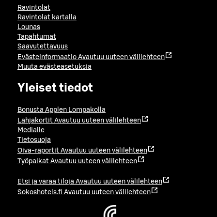
Ravintolat
Ravintolat kartalla
Lounas
Tapahtumat
Saavutettavuus
Evästeinformaatio
Avautuu uuteen välilehteen
Muuta evästeasetuksia
Yleiset tiedot
Bonusta Applen Lompakolla
Lahjakortit
Avautuu uuteen välilehteen
Medialle
Tietosuoja
Oiva-raportit
Avautuu uuteen välilehteen
Työpaikat
Avautuu uuteen välilehteen
Etsi ja varaa tiloja
Avautuu uuteen välilehteen
Sokoshotels.fi
Avautuu uuteen välilehteen