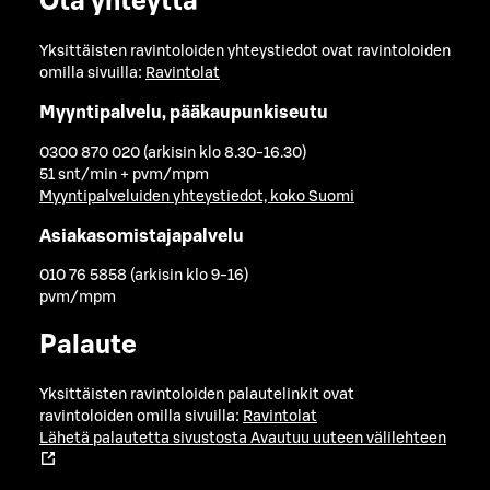
Ota yhteyttä
Yksittäisten ravintoloiden yhteystiedot ovat ravintoloiden
omilla sivuilla:
Ravintolat
Myyntipalvelu, pääkaupunkiseutu
0300 870 020 (arkisin klo 8.30-16.30)
51 snt/min + pvm/mpm
Myyntipalveluiden yhteystiedot, koko Suomi
Asiakasomistajapalvelu
010 76 5858 (arkisin klo 9-16)
pvm/mpm
Palaute
Yksittäisten ravintoloiden palautelinkit ovat
ravintoloiden omilla sivuilla:
Ravintolat
Lähetä palautetta sivustosta
Avautuu uuteen välilehteen