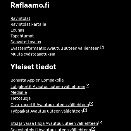
Raflaamo.fi
Ravintolat
Ravintolat kartalla
Lounas
Tapahtumat
Saavutettavuus
Evästeinformaatio
Avautuu uuteen välilehteen
Muuta evästeasetuksia
Yleiset tiedot
Bonusta Applen Lompakolla
Lahjakortit
Avautuu uuteen välilehteen
Medialle
Tietosuoja
Oiva-raportit
Avautuu uuteen välilehteen
Työpaikat
Avautuu uuteen välilehteen
Etsi ja varaa tiloja
Avautuu uuteen välilehteen
Sokoshotels.fi
Avautuu uuteen välilehteen