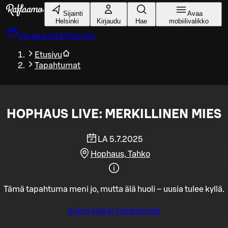
Siirry pääsisältöön
Sijainti
Avaa
Helsinki
Kirjaudu
Hae
mobiilivalikko
Varaa pöytä
Helsinki
Etusivu
Tapahtumat
HOPHAUS LIVE: MERKILLINEN MIES
LA 5.7.2025
Hophaus, Tahko
Tämä tapahtuma meni jo, mutta älä huoli – uusia tulee kyllä.
Katso kaikki tapahtumat