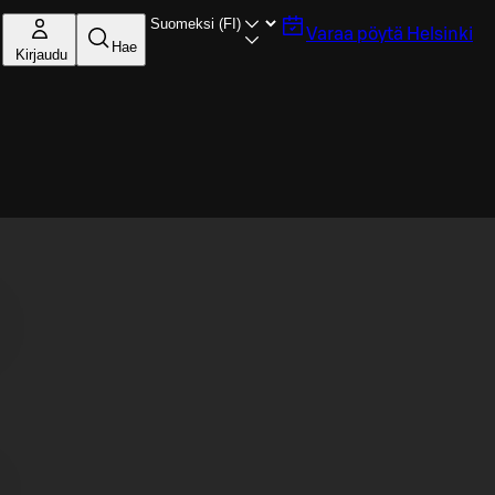
Varaa pöytä
Helsinki
Hae
Kirjaudu