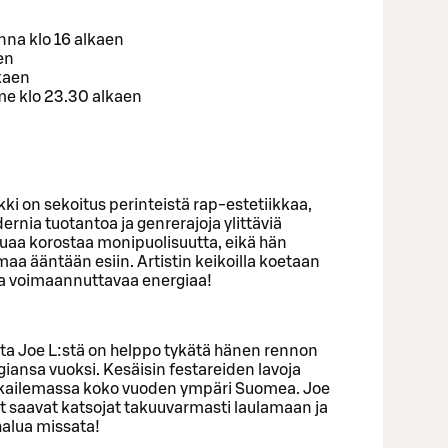
nna klo 16 alkaen
en
kaen
ime klo 23.30 alkaen
ki on sekoitus perinteistä rap-estetiikkaa,
rnia tuotantoa ja genrerajoja ylittäviä
luaa korostaa monipuolisuutta, eikä hän
maa ääntään esiin. Artistin keikoilla koetaan
ja voimaannuttavaa energiaa!
sta Joe L:stä on helppo tykätä hänen rennon
ansa vuoksi. Kesäisin festareiden lavoja
eikkailemassa koko vuoden ympäri Suomea. Joe
saavat katsojat takuuvarmasti laulamaan ja
halua missata!