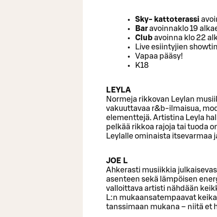
Sky- kattoterassi
avoi
Bar
avoinna
klo 19 alka
Club
avoinna klo 22 al
Live esiintyjien showt
Vapaa pääsy!
K18
LEYLA
Normeja rikkovan Leylan musiik
vakuuttavaa r&b-ilmaisua, mode
elementtejä. Artistina Leyla ha
pelkää rikkoa rajoja tai tuoda o
Leylalle ominaista itsevarmaa 
JOE L
Ahkerasti musiikkia julkaiseva
asenteen sekä lämpöisen energi
valloittava artisti nähdään k
L:n mukaansatempaavat keikat 
tanssimaan mukana – niitä et 