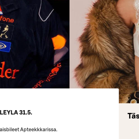
 LEYLA 31.5.
Täs
isbileet Apteekkkarissa.