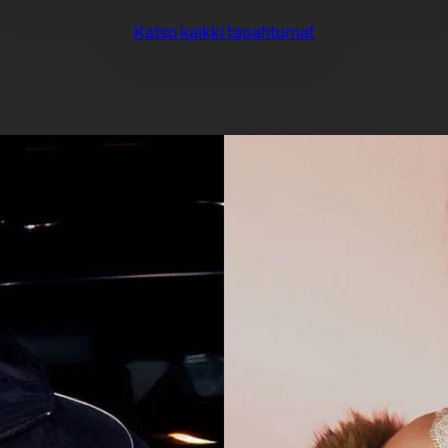
Katso kaikki tapahtumat