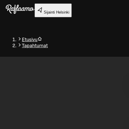
Siirry pääsisältöön
Sijainti
Helsinki
Etusivu
Tapahtumat
Takaisin