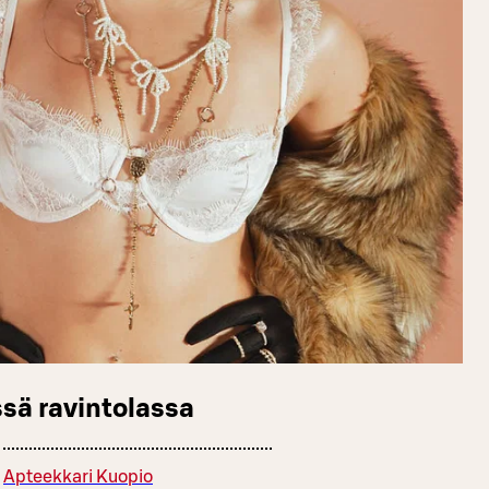
sä ravintolassa
Apteekkari Kuopio