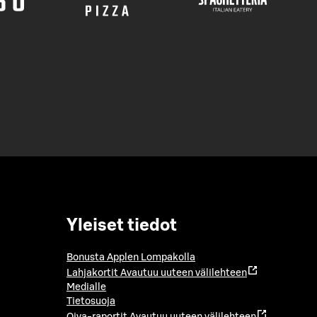
Yleiset tiedot
Bonusta Applen Lompakolla
Lahjakortit
Avautuu uuteen välilehteen
Medialle
Tietosuoja
Oiva-raportit
Avautuu uuteen välilehteen