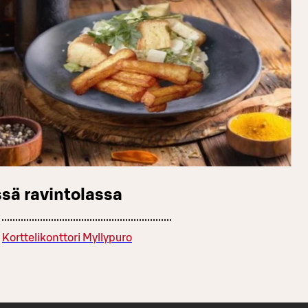
sä ravintolassa
Korttelikonttori Myllypuro