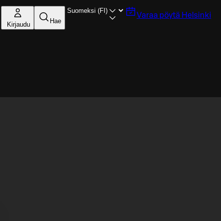
Varaa pöytä
Helsinki
Hae
Kirjaudu