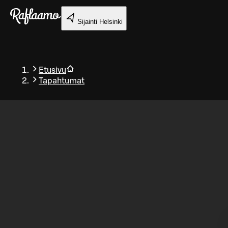
Siirry pääsisältöön
Sijainti
Helsinki
Etusivu
Tapahtumat
Takaisin