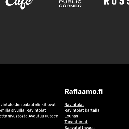
Raflaamo.fi
avintoloiden palautelinkit ovat
Ravintolat
milla sivuilla:
Ravintolat
Ravintolat kartalla
etta sivustosta
Avautuu uuteen
Lounas
Tapahtumat
Saavutettavuus