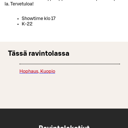
la. Tervetuloa!
Showtime klo 17
K-22
Tässä ravintolassa
Hophaus, Kuopio