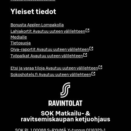
Yleiset tiedot
Bonusta Applen Lompakolla
Lahjakortit
Avautuu uuteen välilehteen
Medialle
Tietosuoja
Oiva-raportit
Avautuu uuteen välilehteen
Työpaikat
Avautuu uuteen välilehteen
Etsi ja varaa tiloja
Avautuu uuteen välilehteen
Sokoshotels.fi
Avautuu uuteen välilehteen
SOK Matkailu- &
ravitsemiskaupan ketjuohjaus
SOK PL 1 00088 S-RYHMÄ
,
Y-tunnus 0116323-1