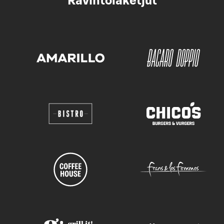
Ravintolaketjut