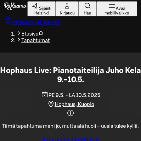
Siirry pääsisältöön
Sijainti
Avaa
Helsinki
Kirjaudu
Hae
mobiilivalikko
Varaa pöytä
Helsinki
Etusivu
Tapahtumat
Hophaus Live: Pianotaiteilija Juho Kela
9.-10.5.
PE 9.5. - LA 10.5.2025
Hophaus, Kuopio
Tämä tapahtuma meni jo, mutta älä huoli – uusia tulee kyllä.
Katso kaikki tapahtumat