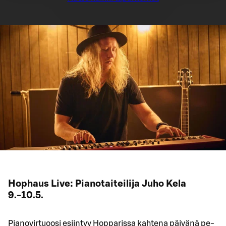
Hophaus Live: Pianotaiteilija Juho Kela
9.-10.5.
Pianovirtuoosi esiintyy Hopparissa kahtena päivänä pe-