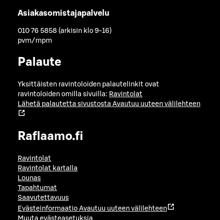
Asiakasomistajapalvelu
010 76 5858 (arkisin klo 9-16)
pvm/mpm
Palaute
Yksittäisten ravintoloiden palautelinkit ovat
ravintoloiden omilla sivuilla:
Ravintolat
Lähetä palautetta sivustosta
Avautuu uuteen välilehteen
Raflaamo.fi
Ravintolat
Ravintolat kartalla
Lounas
Tapahtumat
Saavutettavuus
Evästeinformaatio
Avautuu uuteen välilehteen
Muuta evästeasetuksia