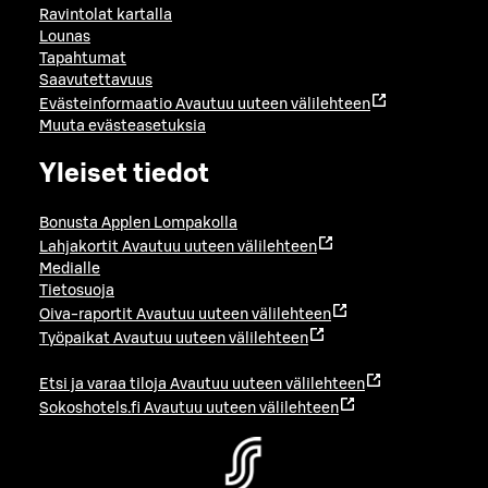
Ravintolat kartalla
Lounas
Tapahtumat
Saavutettavuus
Evästeinformaatio
Avautuu uuteen välilehteen
Muuta evästeasetuksia
Yleiset tiedot
Bonusta Applen Lompakolla
Lahjakortit
Avautuu uuteen välilehteen
Medialle
Tietosuoja
Oiva-raportit
Avautuu uuteen välilehteen
Työpaikat
Avautuu uuteen välilehteen
Etsi ja varaa tiloja
Avautuu uuteen välilehteen
Sokoshotels.fi
Avautuu uuteen välilehteen