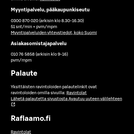
Myyntipalvelu, pääkaupunkiseutu
0300 870 020 (arkisin klo 8.30-16.30)
51 snt/min + pvm/mpm
Myyntipalveluiden yhteystiedot, koko Suomi
Asiakasomistajapalvelu
010 76 5858 (arkisin klo 9-16)
pvm/mpm
Palaute
Yksittäisten ravintoloiden palautelinkit ovat
ravintoloiden omilla sivuilla:
Ravintolat
Lähetä palautetta sivustosta
Avautuu uuteen välilehteen
Raflaamo.fi
Ravintolat