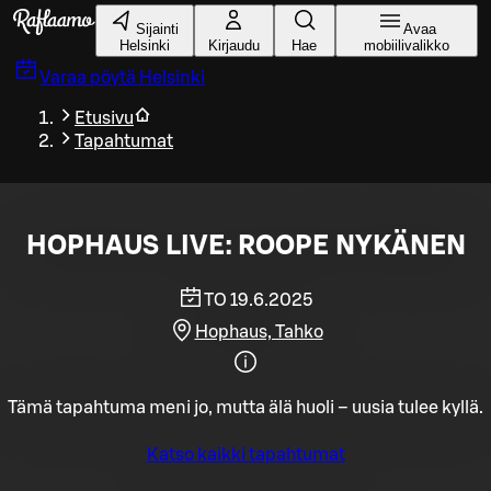
Siirry pääsisältöön
Sijainti
Avaa
Helsinki
Kirjaudu
Hae
mobiilivalikko
Varaa pöytä
Helsinki
Etusivu
Tapahtumat
HOPHAUS LIVE: ROOPE NYKÄNEN
TO 19.6.2025
Hophaus, Tahko
Tämä tapahtuma meni jo, mutta älä huoli – uusia tulee kyllä.
Katso kaikki tapahtumat