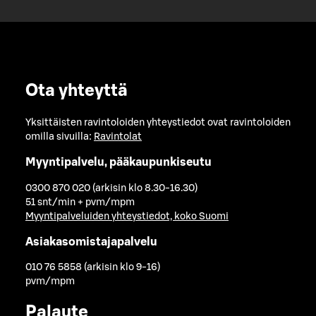
Ota yhteyttä
Yksittäisten ravintoloiden yhteystiedot ovat ravintoloiden
omilla sivuilla:
Ravintolat
Myyntipalvelu, pääkaupunkiseutu
0300 870 020 (arkisin klo 8.30-16.30)
51 snt/min + pvm/mpm
Myyntipalveluiden yhteystiedot, koko Suomi
Asiakasomistajapalvelu
010 76 5858 (arkisin klo 9-16)
pvm/mpm
Palaute