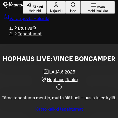
Siirry pääsisältöön
Sijainti
Avaa
Helsinki
Kirjaudu
Hae
mobiilivalikko
Varaa pöytä
Helsinki
Etusivu
Tapahtumat
HOPHAUS LIVE: VINCE BONCAMPER
LA 14.6.2025
Hophaus, Tahko
Tämä tapahtuma meni jo, mutta älä huoli – uusia tulee kyllä.
Katso kaikki tapahtumat