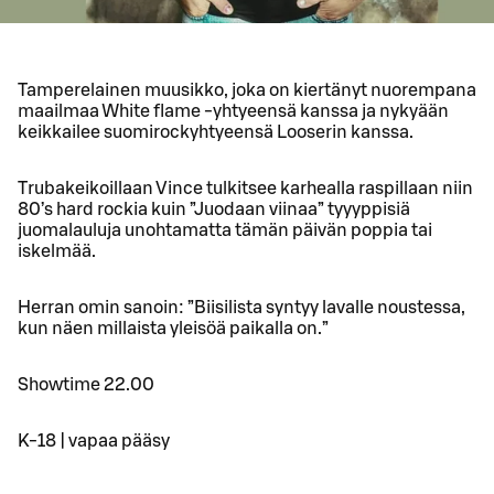
Tamperelainen muusikko, joka on kiertänyt nuorempana
maailmaa White flame -yhtyeensä kanssa ja nykyään
keikkailee suomirockyhtyeensä Looserin kanssa.
Trubakeikoillaan Vince tulkitsee karhealla raspillaan niin
80’s hard rockia kuin ”Juodaan viinaa” tyyyppisiä
juomalauluja unohtamatta tämän päivän poppia tai
iskelmää.
Herran omin sanoin: ”Biisilista syntyy lavalle noustessa,
kun näen millaista yleisöä paikalla on.”
Showtime 22.00
K-18 | vapaa pääsy