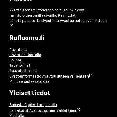
Yksittäisten ravintoloiden palautelinkit ovat
ravintoloiden omilla sivuilla:
Ravintolat
Lähetä palautetta sivustosta
Avautuu uuteen välilehteen
Raflaamo.fi
Ravintolat
Ravintolat kartalla
Lounas
Tapahtumat
Saavutettavuus
Evästeinformaatio
Avautuu uuteen välilehteen
Muuta evästeasetuksia
Yleiset tiedot
Bonusta Applen Lompakolla
Lahjakortit
Avautuu uuteen välilehteen
Medialle