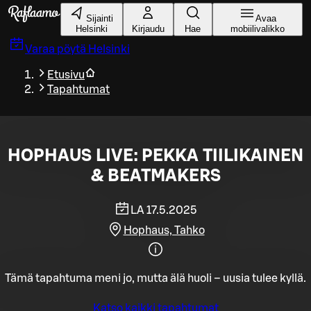
Siirry pääsisältöön
Sijainti
Avaa
Helsinki
Kirjaudu
Hae
mobiilivalikko
Varaa pöytä
Helsinki
Etusivu
Tapahtumat
HOPHAUS LIVE: PEKKA TIILIKAINEN
& BEATMAKERS
LA 17.5.2025
Hophaus, Tahko
Tämä tapahtuma meni jo, mutta älä huoli – uusia tulee kyllä.
Katso kaikki tapahtumat