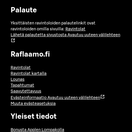
Palaute
Yksittäisten ravintoloiden palautelinkit ovat
ravintoloiden omilla sivuilla:
Ravintolat
Lähetä palautetta sivustosta
Avautuu uuteen välilehteen
Raflaamo.fi
Ravintolat
Ravintolat kartalla
Lounas
Tapahtumat
Saavutettavuus
Evästeinformaatio
Avautuu uuteen välilehteen
Muuta evästeasetuksia
Yleiset tiedot
Bonusta Applen Lompakolla