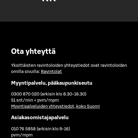
Ota yhteyttä
Yksittäisten ravintoloiden yhteystiedot ovat ravintoloiden
omilla sivuilla:
Ravintolat
Myyntipalvelu, pääkaupunkiseutu
0300 870 020 (arkisin klo 8.30-16.30)
51 snt/min + pvm/mpm
Myyntipalveluiden yhteystiedot, koko Suomi
Asiakasomistajapalvelu
010 76 5858 (arkisin klo 9-16)
pvm/mpm