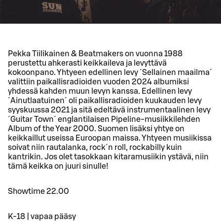
Pekka Tiilikainen & Beatmakers on vuonna 1988
perustettu ahkerasti keikkaileva ja levyttävä
kokoonpano. Yhtyeen edellinen levy ´Sellainen maailma´
valittiin paikallisradioiden vuoden 2024 albumiksi
yhdessä kahden muun levyn kanssa. Edellinen levy
´Ainutlaatuinen´ oli paikallisradioiden kuukauden levy
syyskuussa 2021 ja sitä edeltävä instrumentaalinen levy
´Guitar Town´ englantilaisen Pipeline-musiikkilehden
Album of the Year 2000. Suomen lisäksi yhtye on
keikkaillut useissa Euroopan maissa. Yhtyeen musiikissa
soivat niin rautalanka, rock´n roll, rockabilly kuin
kantrikin. Jos olet tasokkaan kitaramusiikin ystävä, niin
tämä keikka on juuri sinulle!
Showtime 22.00
K-18 | vapaa pääsy