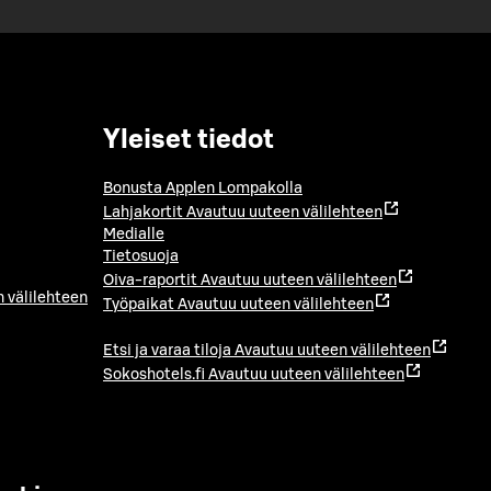
Yleiset tiedot
Bonusta Applen Lompakolla
Lahjakortit
Avautuu uuteen välilehteen
Medialle
Tietosuoja
Oiva-raportit
Avautuu uuteen välilehteen
 välilehteen
Työpaikat
Avautuu uuteen välilehteen
Etsi ja varaa tiloja
Avautuu uuteen välilehteen
Sokoshotels.fi
Avautuu uuteen välilehteen