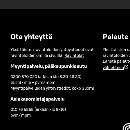
Ota yhteyttä
Palaute
Yksittäisten ravintoloiden yhteystiedot ovat
Yksittäisten r
ravintoloiden omilla sivuilla:
Ravintolat
ravintoloiden o
Lähetä palaut
Myyntipalvelu, pääkaupunkiseutu
välilehteen
0300 870 020 (arkisin klo 8.30-16.30)
51 snt/min + pvm/mpm
Myyntipalveluiden yhteystiedot, koko Suomi
Asiakasomistajapalvelu
010 76 5858 (arkisin klo 9-16)
pvm/mpm