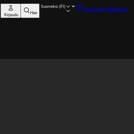
Varaa pöytä
Helsinki
Hae
Kirjaudu