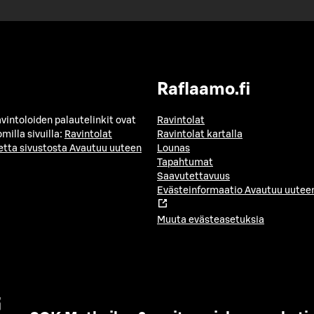
Raflaamo.fi
avintoloiden palautelinkit ovat
Ravintolat
milla sivuilla:
Ravintolat
Ravintolat kartalla
etta sivustosta
Avautuu uuteen
Lounas
Tapahtumat
Saavutettavuus
Evästeinformaatio
Avautuu uuteen
Muuta evästeasetuksia