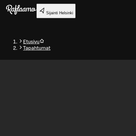
Siirry pääsisältöön
Sijainti
Helsinki
Etusivu
Tapahtumat
Takaisin