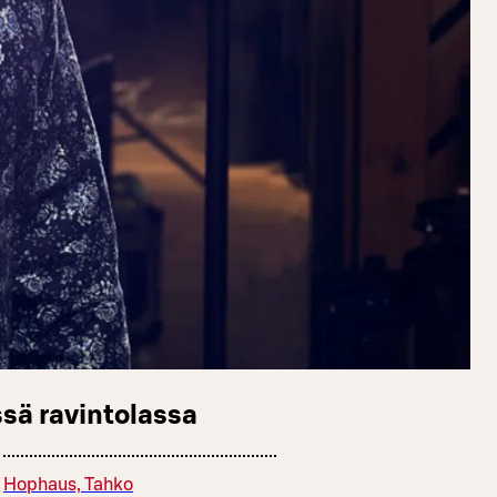
sä ravintolassa
Hophaus, Tahko