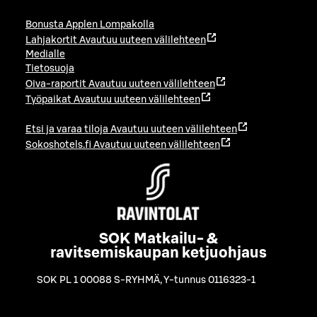
Bonusta Applen Lompakolla
Lahjakortit
Avautuu uuteen välilehteen
Medialle
Tietosuoja
Oiva-raportit
Avautuu uuteen välilehteen
Työpaikat
Avautuu uuteen välilehteen
Etsi ja varaa tiloja
Avautuu uuteen välilehteen
Sokoshotels.fi
Avautuu uuteen välilehteen
SOK Matkailu- &
ravitsemiskaupan ketjuohjaus
SOK PL 1 00088 S-RYHMÄ
,
Y-tunnus 0116323-1