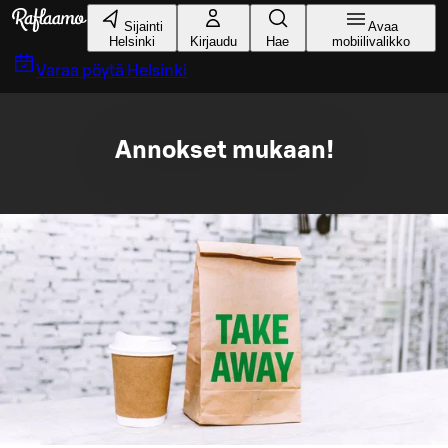
Siirry pääsisältöön
Sijainti
Avaa
Helsinki
Kirjaudu
Hae
mobiilivalikko
Varaa pöytä
Helsinki
Annokset mukaan!