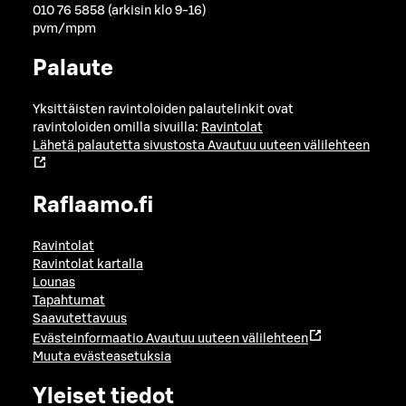
010 76 5858 (arkisin klo 9-16)
pvm/mpm
Palaute
Yksittäisten ravintoloiden palautelinkit ovat
ravintoloiden omilla sivuilla:
Ravintolat
Lähetä palautetta sivustosta
Avautuu uuteen välilehteen
Raflaamo.fi
Ravintolat
Ravintolat kartalla
Lounas
Tapahtumat
Saavutettavuus
Evästeinformaatio
Avautuu uuteen välilehteen
Muuta evästeasetuksia
Yleiset tiedot