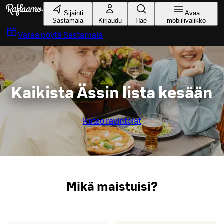
Siirry pääsisältöön
Sijainti
Avaa
Sastamala
Kirjaudu
Hae
mobiilivalikko
Varaa pöytä
Sastamala
Kaikista Ässin lista kesään
Katso ravintolat
Mikä maistuisi?