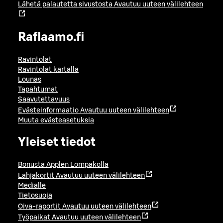
Lähetä palautetta sivustosta
Avautuu uuteen välilehteen
Raflaamo.fi
Ravintolat
Ravintolat kartalla
Lounas
Tapahtumat
Saavutettavuus
Evästeinformaatio
Avautuu uuteen välilehteen
Muuta evästeasetuksia
Yleiset tiedot
Bonusta Applen Lompakolla
Lahjakortit
Avautuu uuteen välilehteen
Medialle
Tietosuoja
Oiva-raportit
Avautuu uuteen välilehteen
Työpaikat
Avautuu uuteen välilehteen