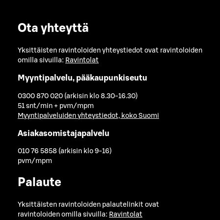
Ota yhteyttä
Yksittäisten ravintoloiden yhteystiedot ovat ravintoloiden
omilla sivuilla:
Ravintolat
Myyntipalvelu, pääkaupunkiseutu
0300 870 020 (arkisin klo 8.30-16.30)
51 snt/min + pvm/mpm
Myyntipalveluiden yhteystiedot, koko Suomi
Asiakasomistajapalvelu
010 76 5858 (arkisin klo 9-16)
pvm/mpm
Palaute
Yksittäisten ravintoloiden palautelinkit ovat
ravintoloiden omilla sivuilla:
Ravintolat