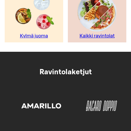
Kylmä juoma
Kaikki ravintolat
Ravintolaketjut