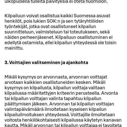
ulkopuolella tulleita päivityksiä ei oteta huomioon.
Kilpailuun voivat osallistua kaikki Suomessa asuvat
henkilöt, pois lukien SOK:n ja sen tytäryhtiöiden
työntekijät, jotka ovat osallistuneet kilpailun
suunnitteluun, valmisteluun tai toteutukseen, sekä
näiden perheenjäsenet. Kilpailuun osallistuminen ei
edellytä ostamista, ellei kilpailun yhteydessä ole toisin
mainittu.
3. Voittajien valitseminen ja ajankohta
Mikäli kysymys on arvonnasta, arvonnan voittajat
arvotaan kaikkien osallistuneiden kesken. Mikäli
kysymys on kilpailusta, kilpailun voittaja valitaan
kilpailussa määritettyjen kriteerin perusteella. Arvonta
tai kilpailun voittajan valinta tapahtuu kilpailun
päättymisen jälkeen. Arvonnan tai kilpailun voittajan
valintapäivämäärä ilmoitetaan kyseisen kilpailun
kilpailuilmoituksen yhteydessä. Voittajille ilmoitetaan
voitosta henkilökohtaisesti kilpailussa käytetyn kanavan
kautta. Mikäli arvonnan tai kilpailun voittajaa ei tavoiteta