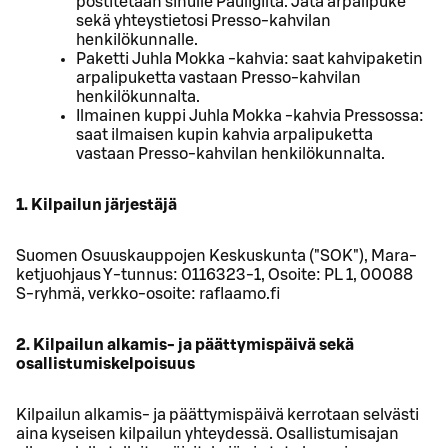
postitetaan sinulle Pauligilta. Jätä arpalipuke
sekä yhteystietosi Presso-kahvilan
henkilökunnalle.
Paketti Juhla Mokka -kahvia: saat kahvipaketin
arpalipuketta vastaan Presso-kahvilan
henkilökunnalta.
Ilmainen kuppi Juhla Mokka -kahvia Pressossa:
saat ilmaisen kupin kahvia arpalipuketta
vastaan Presso-kahvilan henkilökunnalta.
1. Kilpailun järjestäjä
Suomen Osuuskauppojen Keskuskunta ("SOK"), Mara-
ketjuohjaus Y-tunnus: 0116323-1, Osoite: PL 1, 00088
S-ryhmä, verkko-osoite: raflaamo.fi
2. Kilpailun alkamis- ja päättymispäivä sekä
osallistumiskelpoisuus
Kilpailun alkamis- ja päättymispäivä kerrotaan selvästi
aina kyseisen kilpailun yhteydessä. Osallistumisajan