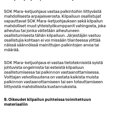
SOK Mara-ketjuohjaus vastaa palkintoihin liittyvästä
mahdollisesta arpajaisverosta. Kilpailuun osallistujat
vapauttavat SOK Mara-ketjuohjauksen sekä kilpailun
mahdolliset muut yhteistyökumppanit vahingosta, joka
aiheutuu tai jonka väitetään aiheutuneen
osallistumisesta tähän kilpailuun. Järjestäjän vastuu
osallistujia kohtaan ei voi missään tilanteessa ylittää
näissä säännöissä mainittujen palkintojen arvoa tai
määrää.
SOK Mara-ketjuohjaus ei vastaa tietoteknisistä syistä
johtuvista ongelmista tai esteistä kilpailuun
osallistumisessa tai palkinnon vastaanottamisessa.
Voittajan velvollisuutena on vastata kaikista muista
palkinnon vastaanottamiseen tai sen toteuttamiseen
liittyvistä mahdollisista kustannuksista.
9. Oikeudet kilpailun puitteissa toimitettuun
materiaaliin