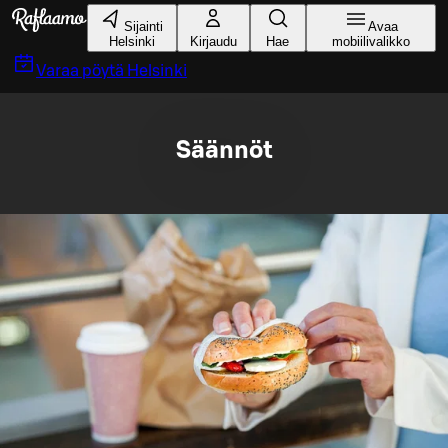
Siirry pääsisältöön
Sijainti
Avaa
Helsinki
Kirjaudu
Hae
mobiilivalikko
Varaa pöytä
Helsinki
Säännöt