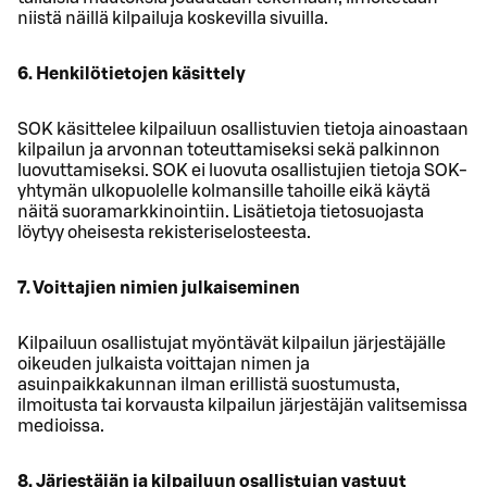
niistä näillä kilpailuja koskevilla sivuilla.
6. Henkilötietojen käsittely
SOK käsittelee kilpailuun osallistuvien tietoja ainoastaan
kilpailun ja arvonnan toteuttamiseksi sekä palkinnon
luovuttamiseksi. SOK ei luovuta osallistujien tietoja SOK-
yhtymän ulkopuolelle kolmansille tahoille eikä käytä
näitä suoramarkkinointiin. Lisätietoja tietosuojasta
löytyy oheisesta rekisteriselosteesta.
7. Voittajien nimien julkaiseminen
Kilpailuun osallistujat myöntävät kilpailun järjestäjälle
oikeuden julkaista voittajan nimen ja
asuinpaikkakunnan ilman erillistä suostumusta,
ilmoitusta tai korvausta kilpailun järjestäjän valitsemissa
medioissa.
8. Järjestäjän ja kilpailuun osallistujan vastuut