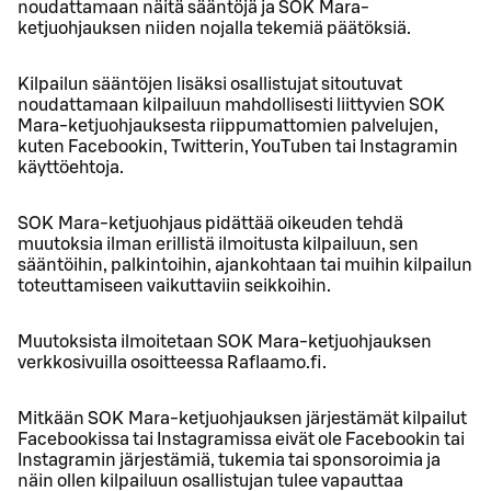
noudattamaan näitä sääntöjä ja SOK Mara-
ketjuohjauksen niiden nojalla tekemiä päätöksiä.
Kilpailun sääntöjen lisäksi osallistujat sitoutuvat
noudattamaan kilpailuun mahdollisesti liittyvien SOK
Mara-ketjuohjauksesta riippumattomien palvelujen,
kuten Facebookin, Twitterin, YouTuben tai Instagramin
käyttöehtoja.
SOK Mara-ketjuohjaus pidättää oikeuden tehdä
muutoksia ilman erillistä ilmoitusta kilpailuun, sen
sääntöihin, palkintoihin, ajankohtaan tai muihin kilpailun
toteuttamiseen vaikuttaviin seikkoihin.
Muutoksista ilmoitetaan SOK Mara-ketjuohjauksen
verkkosivuilla osoitteessa Raflaamo.fi.
Mitkään SOK Mara-ketjuohjauksen järjestämät kilpailut
Facebookissa tai Instagramissa eivät ole Facebookin tai
Instagramin järjestämiä, tukemia tai sponsoroimia ja
näin ollen kilpailuun osallistujan tulee vapauttaa