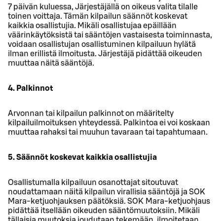
7 päivän kuluessa, Järjestäjällä on oikeus valita tilalle
toinen voittaja. Tämän kilpailun säännöt koskevat
kaikkia osallistujia. Mikäli osallistujaa epäillään
väärinkäytöksistä tai sääntöjen vastaisesta toiminnasta,
voidaan osallistujan osallistuminen kilpailuun hylätä
ilman erillistä ilmoitusta. Järjestäjä pidättää oikeuden
muuttaa näitä sääntöjä.
4. Palkinnot
Arvonnan tai kilpailun palkinnot on määritelty
kilpailuilmoituksen yhteydessä. Palkintoa ei voi koskaan
muuttaa rahaksi tai muuhun tavaraan tai tapahtumaan.
5. Säännöt koskevat kaikkia osallistujia
Osallistumalla kilpailuun osanottajat sitoutuvat
noudattamaan näitä kilpailun virallisia sääntöjä ja SOK
Mara-ketjuohjauksen päätöksiä. SOK Mara-ketjuohjaus
pidättää itsellään oikeuden sääntömuutoksiin. Mikäli
tällaisia muutoksia joudutaan tekemään, ilmoitetaan