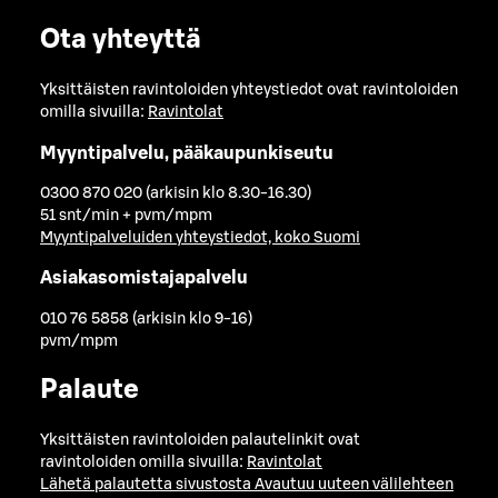
Ota yhteyttä
Yksittäisten ravintoloiden yhteystiedot ovat ravintoloiden
omilla sivuilla:
Ravintolat
Myyntipalvelu, pääkaupunkiseutu
0300 870 020 (arkisin klo 8.30-16.30)
51 snt/min + pvm/mpm
Myyntipalveluiden yhteystiedot, koko Suomi
Asiakasomistajapalvelu
010 76 5858 (arkisin klo 9-16)
pvm/mpm
Palaute
Yksittäisten ravintoloiden palautelinkit ovat
ravintoloiden omilla sivuilla:
Ravintolat
Lähetä palautetta sivustosta
Avautuu uuteen välilehteen