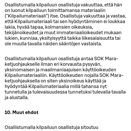
Osallistumalla kilpailuun osallistuja vakuuttaa, että hän
on luonut kilpailuun toimittamansa materiaalin
("Kilpailumateriaali") itse. Osallistuja vakuuttaa ja vastaa,
että Kilpailumateriaali tai sen hyödyntäminen ei loukkaa
lakia, hyvää tapaa, kolmansien oikeuksia,
tekijänoikeudet ja muut immateriaalioikeudet mukaan
lukien, kunniaa, yksityisyyttä taikka liikesalaisuutta tai
ole muulla tavalla näiden sääntöjen vastaista.
Osallistumalla kilpailuun osallistuja antaa SOK Mara-
ketjuohjaukselle ilman eri korvausta pysyvän,
yksinomaisen ja maailmanlaajuisen käyttöoikeuden
Kilpailumateriaaliin. Käyttöoikeuden nojalla SOK Mara-
ketjuohjauksella on siten yksinoikeus käyttää ja
hyödyntää Kilpailumateriaalia millä tahansa nyt
tunnetulla ja tulevaisuudessa tunnetuksi tulevalla tavalla
ja alustalla.
10. Muut ehdot
Osallistumalla kilpailuun osallistuja sitoutuu