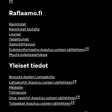
Raflaamo.fi
Ravintolat
Ravintolat kartalla
Lounas
Tapahtumat
Saavutettavuus
Evästeinformaatio
Avautuu uuteen välilehteen
Muuta evästeasetuksia
Yleiset tiedot
Bonusta Applen Lompakolla
Lahjakortit
Avautuu uuteen välilehteen
Medialle
Tietosuoja
Oiva-raportit
Avautuu uuteen välilehteen
Työpaikat
Avautuu uuteen välilehteen