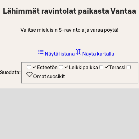
Lähimmät ravintolat paikasta Vantaa
Valitse mieluisin S-ravintola ja varaa pöytä!
Näytä listana
Näytä kartalla
Esteetön
Leikkipaikka
Terassi
Suodata:
Omat suosikit