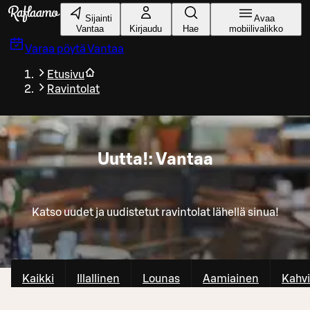
Siirry pääsisältöön
Sijainti
Avaa
Vantaa
Kirjaudu
Hae
mobiilivalikko
Varaa pöytä
Vantaa
Etusivu
Ravintolat
Uutta!: Vantaa
Katso uudet ja uudistetut ravintolat lähellä sinua!
Kaikki
Illallinen
Lounas
Aamiainen
Kahvi