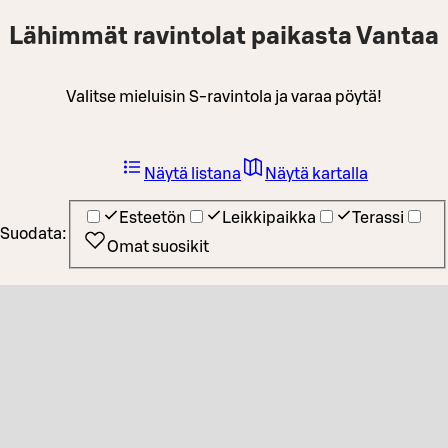
Lähimmät ravintolat paikasta Vantaa
Valitse mieluisin S-ravintola ja varaa pöytä!
Näytä listana
Näytä kartalla
Esteetön
Leikkipaikka
Terassi
Suodata:
Omat suosikit