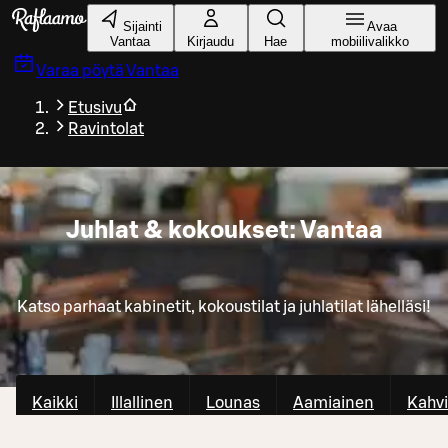
Siirry pääsisältöön
Sijainti
Avaa
Vantaa
Kirjaudu
Hae
mobiilivalikko
Varaa pöytä
Vantaa
Etusivu
Ravintolat
Juhlat & kokoukset: Vantaa
Katso parhaat kabinetit, kokoustilat ja juhlatilat lähelläsi!
Kaikki
Illallinen
Lounas
Aamiainen
Kahvi