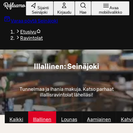
Siirry pääsisältöön
Sijainti
Avaa
Seinäjoki
Kirjaudu
Hae
mobiilivalikko
Varaa pöytä
Seinäjoki
Etusivu
Ravintolat
Illallinen: Seinäjoki
Tunnelmaa ja ihania makuja. Katso parhaat
illallisravintolat lähelläsi!
Kaikki
Illallinen
Lounas
Aamiainen
Kahvi