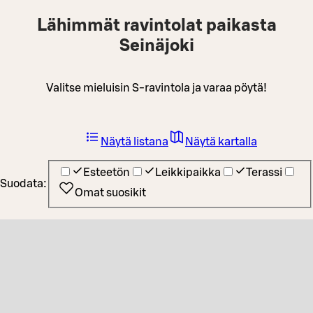
Lähimmät ravintolat paikasta
Seinäjoki
Valitse mieluisin S-ravintola ja varaa pöytä!
Näytä listana
Näytä kartalla
Esteetön
Leikkipaikka
Terassi
Suodata:
Omat suosikit