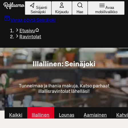
Siirry pääsisältöön
Sijainti
Avaa
Seinäjoki
Kirjaudu
Hae
mobiilivalikko
Varaa pöytä
Seinäjoki
Etusivu
Ravintolat
Illallinen: Seinäjoki
Tunnelmaa ja ihania makuja. Katso parhaat
illallisravintolat lähelläsi!
Kaikki
Illallinen
Lounas
Aamiainen
Kahvi