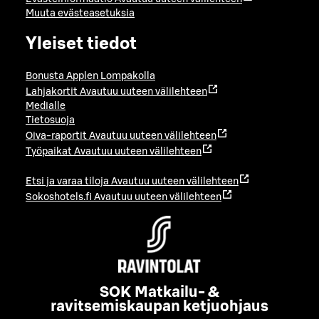
Muuta evästeasetuksia
Yleiset tiedot
Bonusta Applen Lompakolla
Lahjakortit
Avautuu uuteen välilehteen
Medialle
Tietosuoja
Oiva-raportit
Avautuu uuteen välilehteen
Työpaikat
Avautuu uuteen välilehteen
Etsi ja varaa tiloja
Avautuu uuteen välilehteen
Sokoshotels.fi
Avautuu uuteen välilehteen
SOK Matkailu- &
ravitsemiskaupan ketjuohjaus