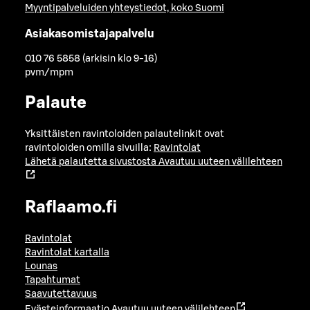
Myyntipalveluiden yhteystiedot, koko Suomi
Asiakasomistajapalvelu
010 76 5858 (arkisin klo 9-16)
pvm/mpm
Palaute
Yksittäisten ravintoloiden palautelinkit ovat
ravintoloiden omilla sivuilla:
Ravintolat
Lähetä palautetta sivustosta
Avautuu uuteen välilehteen
Raflaamo.fi
Ravintolat
Ravintolat kartalla
Lounas
Tapahtumat
Saavutettavuus
Evästeinformaatio
Avautuu uuteen välilehteen