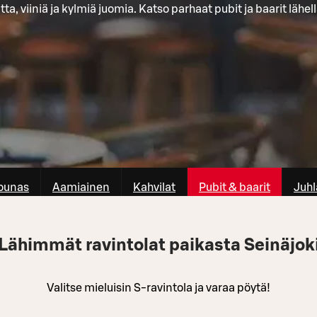
tta, viiniä ja kylmiä juomia. Katso parhaat pubit ja baarit lähell
ounas
Aamiainen
Kahvilat
Pubit & baarit
Juhl
Lähimmät ravintolat paikasta Seinäjok
Valitse mieluisin S-ravintola ja varaa pöytä!