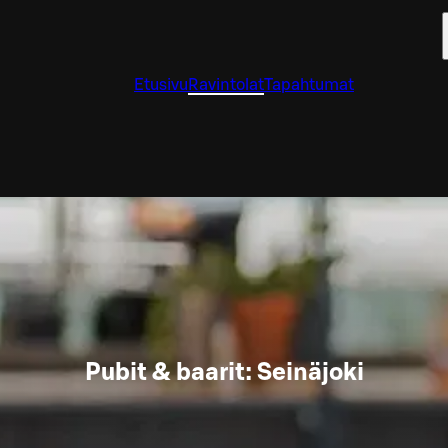
Etusivu
Ravintolat
Tapahtumat
Pubit & baarit: Seinäjoki