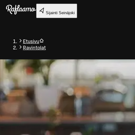
Siirry pääsisältöön
Sijainti
Seinäjoki
Etusivu
Ravintolat