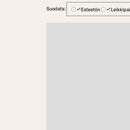
Suodata:
Esteetön
Leikkipa