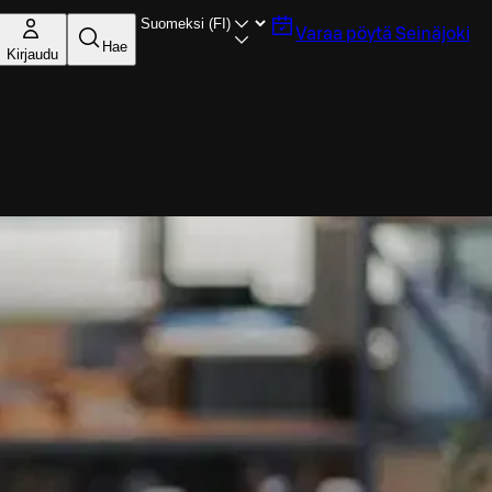
Varaa pöytä
Seinäjoki
Hae
Kirjaudu