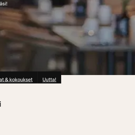
äsi!
at & kokoukset
Uutta!
i