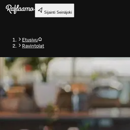
Siirry pääsisältöön
Sijainti
Seinäjoki
Etusivu
Ravintolat