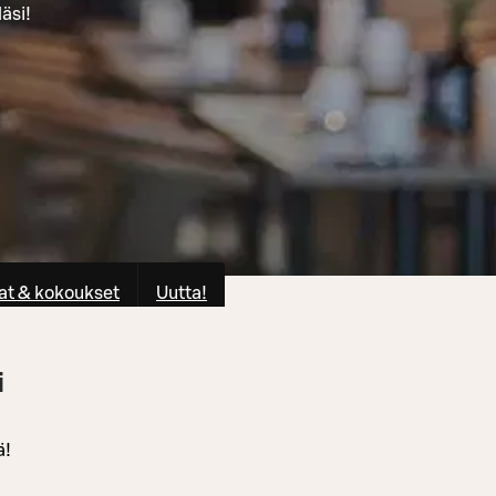
äsi!
at & kokoukset
Uutta!
i
ä!