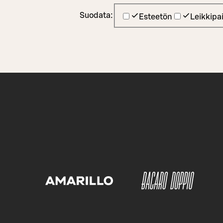
Suodata:
Esteetön
Leikkipa