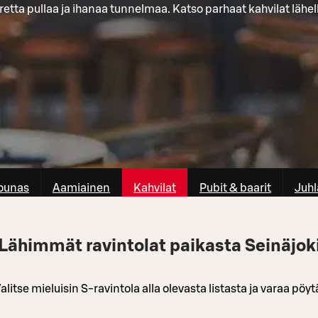
retta pullaa ja ihanaa tunnelmaa. Katso parhaat kahvilat lähell
ounas
Aamiainen
Kahvilat
Pubit & baarit
Juhl
Lähimmät ravintolat paikasta Seinäjok
alitse mieluisin S-ravintola alla olevasta listasta ja varaa pöyt