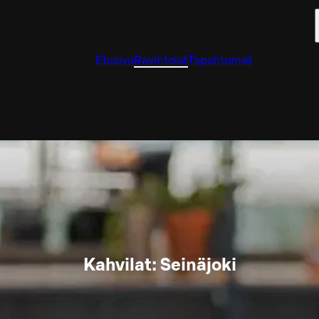
Etusivu
Ravintolat
Tapahtumat
Kahvilat: Seinäjoki