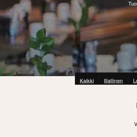
Tuo
Kaikki
Illallinen
L
V