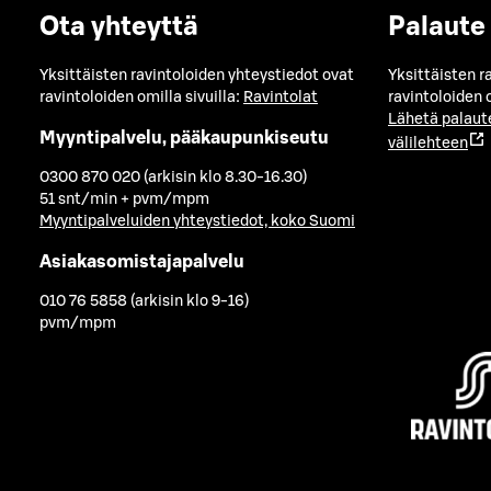
Ota yhteyttä
Palaute
Yksittäisten ravintoloiden yhteystiedot ovat
Yksittäisten r
ravintoloiden omilla sivuilla:
Ravintolat
ravintoloiden o
Lähetä palaut
Myyntipalvelu, pääkaupunkiseutu
välilehteen
0300 870 020 (arkisin klo 8.30-16.30)
51 snt/min + pvm/mpm
Myyntipalveluiden yhteystiedot, koko Suomi
Asiakasomistajapalvelu
010 76 5858 (arkisin klo 9-16)
pvm/mpm