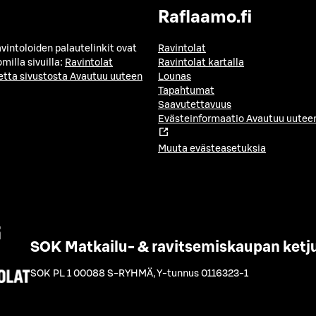
Raflaamo.fi
avintoloiden palautelinkit ovat
Ravintolat
milla sivuilla:
Ravintolat
Ravintolat kartalla
etta sivustosta
Avautuu uuteen
Lounas
Tapahtumat
Saavutettavuus
Evästeinformaatio
Avautuu uuteen
Muuta evästeasetuksia
SOK Matkailu- & ravitsemiskaupan ketj
SOK PL 1 00088 S-RYHMÄ
,
Y-tunnus 0116323-1