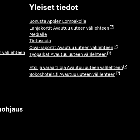
Yleiset tiedot
Bonusta Applen Lompakolla
Lahjakortit
Avautuu uuteen välilehteen
Medialle
Tietosuoja
Oiva-raportit
Avautuu uuteen välilehteen
 välilehteen
Työpaikat
Avautuu uuteen välilehteen
Etsi ja varaa tiloja
Avautuu uuteen välilehteen
Sokoshotels.fi
Avautuu uuteen välilehteen
uohjaus