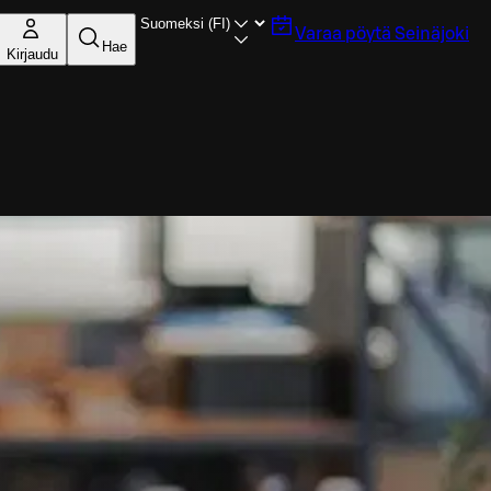
Varaa pöytä
Seinäjoki
Hae
Kirjaudu