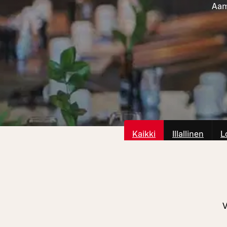
Aami
Kaikki
Illallinen
L
V