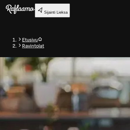
Siirry pääsisältöön
Sijainti
Lieksa
Etusivu
Ravintolat