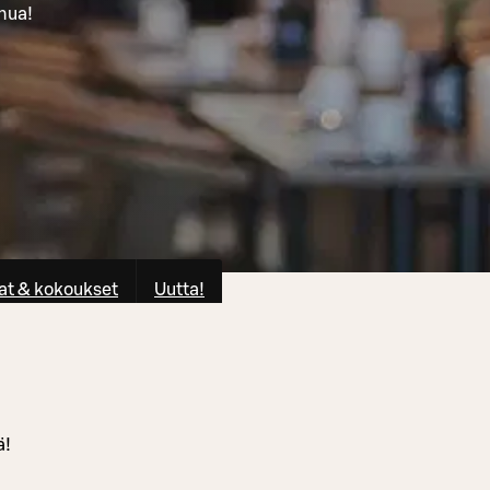
inua!
at & kokoukset
Uutta!
ä!