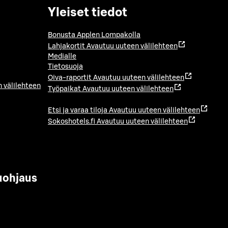
Yleiset tiedot
Bonusta Applen Lompakolla
Lahjakortit
Avautuu uuteen välilehteen
Medialle
Tietosuoja
Oiva-raportit
Avautuu uuteen välilehteen
 välilehteen
Työpaikat
Avautuu uuteen välilehteen
Etsi ja varaa tiloja
Avautuu uuteen välilehteen
Sokoshotels.fi
Avautuu uuteen välilehteen
uohjaus