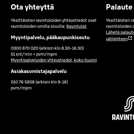
Ota yhteyttä
Palaute
Yksittäisten ravintoloiden yhteystiedot ovat
Yksittäisten r
ravintoloiden omilla sivuilla:
Ravintolat
ravintoloiden o
Lähetä palaut
Myyntipalvelu, pääkaupunkiseutu
välilehteen
0300 870 020 (arkisin klo 8.30-16.30)
51 snt/min + pvm/mpm
Myyntipalveluiden yhteystiedot, koko Suomi
Asiakasomistajapalvelu
010 76 5858 (arkisin klo 9-16)
pvm/mpm