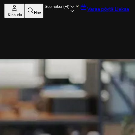
Varaa pöytä
Lieksa
Hae
Kirjaudu