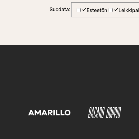
Suodata:
Esteetön
Leikkipa