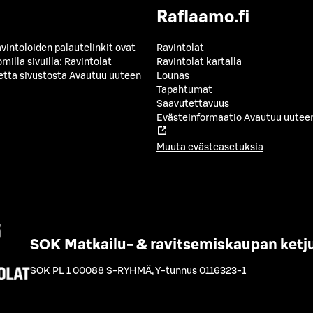
Raflaamo.fi
avintoloiden palautelinkit ovat
Ravintolat
milla sivuilla:
Ravintolat
Ravintolat kartalla
etta sivustosta
Avautuu uuteen
Lounas
Tapahtumat
Saavutettavuus
Evästeinformaatio
Avautuu uuteen
Muuta evästeasetuksia
SOK Matkailu- & ravitsemiskaupan ketj
SOK PL 1 00088 S-RYHMÄ
,
Y-tunnus 0116323-1