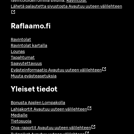
ravintoloiden omilla sivuilla:
Ravintolat
Lähetä palautetta sivustosta
Avautuu uuteen välilehteen
Raflaamo.fi
Ravintolat
Ravintolat kartalla
Lounas
Tapahtumat
Saavutettavuus
Evästeinformaatio
Avautuu uuteen välilehteen
Muuta evästeasetuksia
Yleiset tiedot
Bonusta Applen Lompakolla
Lahjakortit
Avautuu uuteen välilehteen
Medialle
Tietosuoja
Oiva-raportit
Avautuu uuteen välilehteen