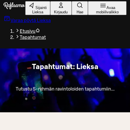
Siirry pääsisältöön
Sijainti
Avaa
Lieksa
Kirjaudu
Hae
mobiilivalikko
Varaa pöytä
Lieksa
Etusivu
Tapahtumat
Tapahtumat: Lieksa
Tutustu S-ryhmän ravintoloiden tapahtumiin...