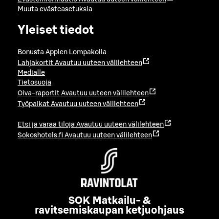
Muuta evästeasetuksia
Yleiset tiedot
Bonusta Applen Lompakolla
Lahjakortit
Avautuu uuteen välilehteen
Medialle
Tietosuoja
Oiva-raportit
Avautuu uuteen välilehteen
Työpaikat
Avautuu uuteen välilehteen
Etsi ja varaa tiloja
Avautuu uuteen välilehteen
Sokoshotels.fi
Avautuu uuteen välilehteen
SOK Matkailu- &
ravitsemiskaupan ketjuohjaus