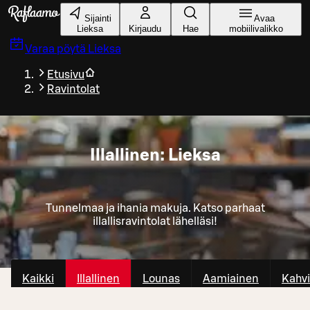
Siirry pääsisältöön
Sijainti
Avaa
Lieksa
Kirjaudu
Hae
mobiilivalikko
Varaa pöytä
Lieksa
Etusivu
Ravintolat
Illallinen: Lieksa
Tunnelmaa ja ihania makuja. Katso parhaat
illallisravintolat lähelläsi!
Kaikki
Illallinen
Lounas
Aamiainen
Kahvi