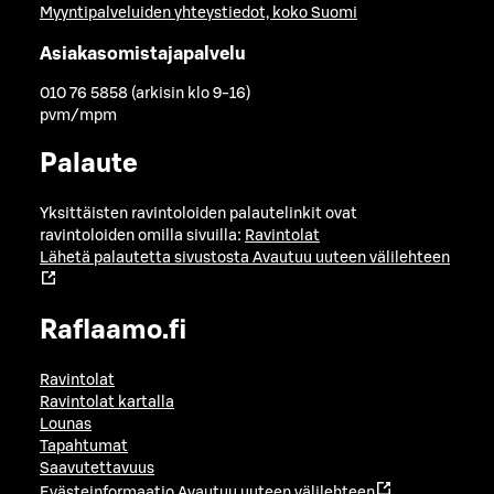
Myyntipalveluiden yhteystiedot, koko Suomi
Asiakasomistajapalvelu
010 76 5858 (arkisin klo 9-16)
pvm/mpm
Palaute
Yksittäisten ravintoloiden palautelinkit ovat
ravintoloiden omilla sivuilla:
Ravintolat
Lähetä palautetta sivustosta
Avautuu uuteen välilehteen
Raflaamo.fi
Ravintolat
Ravintolat kartalla
Lounas
Tapahtumat
Saavutettavuus
Evästeinformaatio
Avautuu uuteen välilehteen