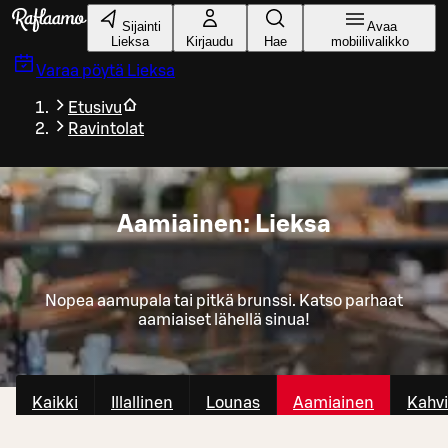
Siirry pääsisältöön
Sijainti
Avaa
Lieksa
Kirjaudu
Hae
mobiilivalikko
Varaa pöytä
Lieksa
Etusivu
Ravintolat
Aamiainen: Lieksa
Nopea aamupala tai pitkä brunssi. Katso parhaat
aamiaiset lähellä sinua!
Kaikki
Illallinen
Lounas
Aamiainen
Kahvi