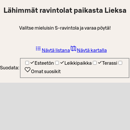
Lähimmät ravintolat paikasta Lieksa
Valitse mieluisin S-ravintola ja varaa pöytä!
Näytä listana
Näytä kartalla
Esteetön
Leikkipaikka
Terassi
Suodata:
Omat suosikit