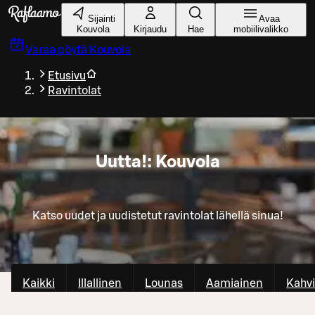
Siirry pääsisältöön
Sijainti
Avaa
Kouvola
Kirjaudu
Hae
mobiilivalikko
Varaa pöytä
Kouvola
Etusivu
Ravintolat
Uutta!: Kouvola
Katso uudet ja uudistetut ravintolat lähellä sinua!
Kaikki
Illallinen
Lounas
Aamiainen
Kahvi