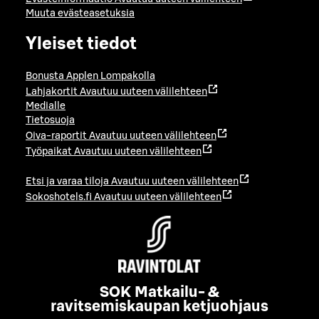
Muuta evästeasetuksia
Yleiset tiedot
Bonusta Applen Lompakolla
Lahjakortit
Avautuu uuteen välilehteen
Medialle
Tietosuoja
Oiva-raportit
Avautuu uuteen välilehteen
Työpaikat
Avautuu uuteen välilehteen
Etsi ja varaa tiloja
Avautuu uuteen välilehteen
Sokoshotels.fi
Avautuu uuteen välilehteen
SOK Matkailu- &
ravitsemiskaupan ketjuohjaus