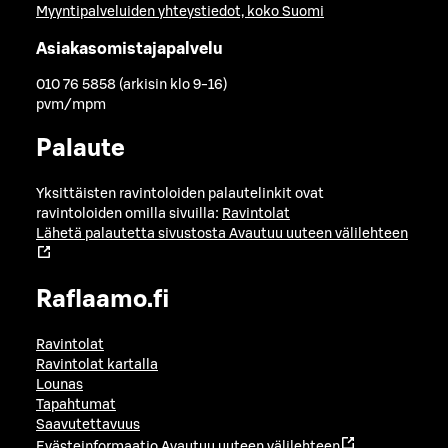
Myyntipalveluiden yhteystiedot, koko Suomi
Asiakasomistajapalvelu
010 76 5858 (arkisin klo 9-16)
pvm/mpm
Palaute
Yksittäisten ravintoloiden palautelinkit ovat
ravintoloiden omilla sivuilla:
Ravintolat
Lähetä palautetta sivustosta
Avautuu uuteen välilehteen
Raflaamo.fi
Ravintolat
Ravintolat kartalla
Lounas
Tapahtumat
Saavutettavuus
Evästeinformaatio
Avautuu uuteen välilehteen