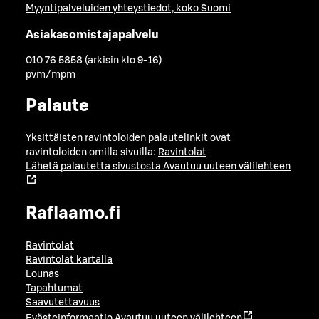
Myyntipalveluiden yhteystiedot, koko Suomi
Asiakasomistajapalvelu
010 76 5858 (arkisin klo 9-16)
pvm/mpm
Palaute
Yksittäisten ravintoloiden palautelinkit ovat
ravintoloiden omilla sivuilla:
Ravintolat
Lähetä palautetta sivustosta
Avautuu uuteen välilehteen
Raflaamo.fi
Ravintolat
Ravintolat kartalla
Lounas
Tapahtumat
Saavutettavuus
Evästeinformaatio
Avautuu uuteen välilehteen