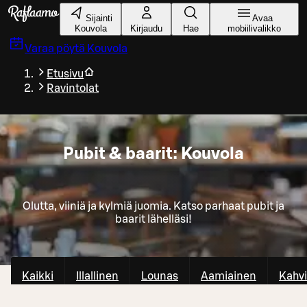
Siirry pääsisältöön
Sijainti
Avaa
Kouvola
Kirjaudu
Hae
mobiilivalikko
Varaa pöytä
Kouvola
Etusivu
Ravintolat
Pubit & baarit: Kouvola
Olutta, viiniä ja kylmiä juomia. Katso parhaat pubit ja
baarit lähelläsi!
Kaikki
Illallinen
Lounas
Aamiainen
Kahvi