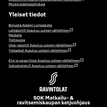
Muuta evästeasetuksia
Yleiset tiedot
Bonusta Applen Lompakolla
Lahjakortit
Avautuu uuteen välilehteen
Medialle
Tietosuoja
Oiva-raportit
Avautuu uuteen välilehteen
Työpaikat
Avautuu uuteen välilehteen
Etsi ja varaa tiloja
Avautuu uuteen välilehteen
Sokoshotels.fi
Avautuu uuteen välilehteen
SOK Matkailu- &
ravitsemiskaupan ketjuohjaus