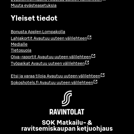
Muuta evästeasetuksia
Yleiset tiedot
Bonusta Applen Lompakolla
Lahjakortit
Avautuu uuteen välilehteen
Medialle
Tietosuoja
Oiva-raportit
Avautuu uuteen välilehteen
Työpaikat
Avautuu uuteen välilehteen
Etsi ja varaa tiloja
Avautuu uuteen välilehteen
Sokoshotels.fi
Avautuu uuteen välilehteen
SOK Matkailu- &
ravitsemiskaupan ketjuohjaus