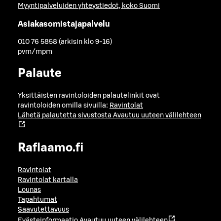
Myyntipalveluiden yhteystiedot, koko Suomi
Asiakasomistajapalvelu
010 76 5858 (arkisin klo 9-16)
pvm/mpm
Palaute
Yksittäisten ravintoloiden palautelinkit ovat
ravintoloiden omilla sivuilla:
Ravintolat
Lähetä palautetta sivustosta
Avautuu uuteen välilehteen
Raflaamo.fi
Ravintolat
Ravintolat kartalla
Lounas
Tapahtumat
Saavutettavuus
Evästeinformaatio
Avautuu uuteen välilehteen