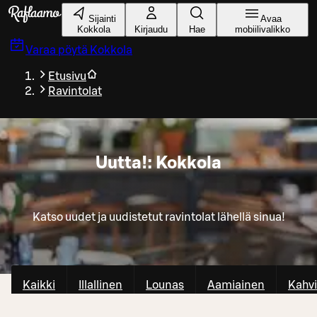
Siirry pääsisältöön
Sijainti
Avaa
Kokkola
Kirjaudu
Hae
mobiilivalikko
Varaa pöytä
Kokkola
Etusivu
Ravintolat
Uutta!: Kokkola
Katso uudet ja uudistetut ravintolat lähellä sinua!
Kaikki
Illallinen
Lounas
Aamiainen
Kahvi