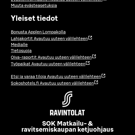
Muuta evästeasetuksia
Yleiset tiedot
Bonusta Applen Lompakolla
Lahjakortit
Avautuu uuteen välilehteen
Medialle
Tietosuoja
Oiva-raportit
Avautuu uuteen välilehteen
Työpaikat
Avautuu uuteen välilehteen
Etsi ja varaa tiloja
Avautuu uuteen välilehteen
Sokoshotels.fi
Avautuu uuteen välilehteen
SOK Matkailu- &
ravitsemiskaupan ketjuohjaus