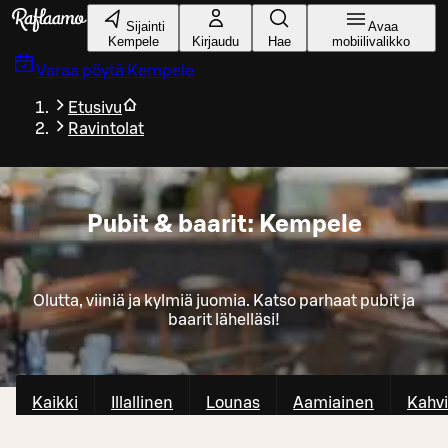
Siirry pääsisältöön
Sijainti
Avaa
Kempele
Kirjaudu
Hae
mobiilivalikko
Varaa pöytä
Kempele
Etusivu
Ravintolat
Pubit & baarit: Kempele
Olutta, viiniä ja kylmiä juomia. Katso parhaat pubit ja
baarit lähelläsi!
Kaikki
Illallinen
Lounas
Aamiainen
Kahvi