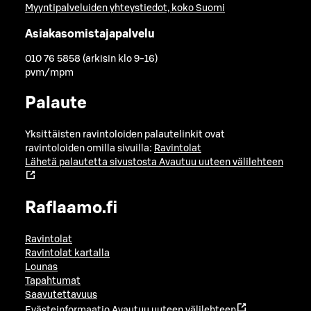
Myyntipalveluiden yhteystiedot, koko Suomi
Asiakasomistajapalvelu
010 76 5858 (arkisin klo 9-16)
pvm/mpm
Palaute
Yksittäisten ravintoloiden palautelinkit ovat
ravintoloiden omilla sivuilla:
Ravintolat
Lähetä palautetta sivustosta
Avautuu uuteen välilehteen
Raflaamo.fi
Ravintolat
Ravintolat kartalla
Lounas
Tapahtumat
Saavutettavuus
Evästeinformaatio
Avautuu uuteen välilehteen