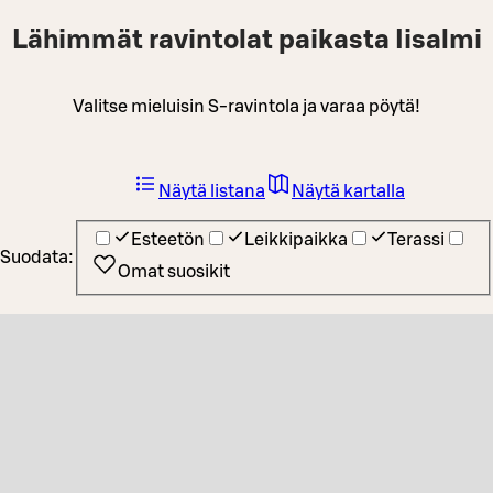
Lähimmät ravintolat paikasta Iisalmi
Valitse mieluisin S-ravintola ja varaa pöytä!
Näytä listana
Näytä kartalla
Esteetön
Leikkipaikka
Terassi
Suodata:
Omat suosikit