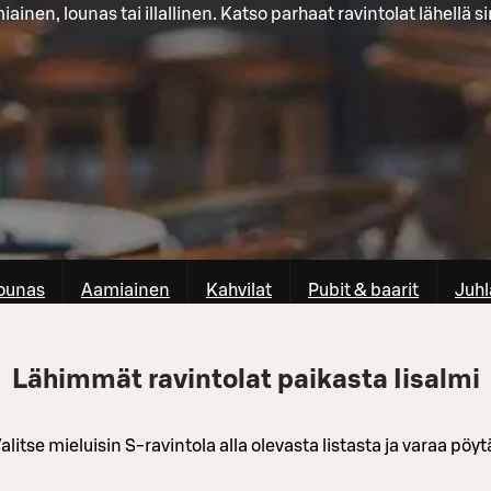
ainen, lounas tai illallinen. Katso parhaat ravintolat lähellä s
ounas
Aamiainen
Kahvilat
Pubit & baarit
Juhl
Lähimmät ravintolat paikasta Iisalmi
alitse mieluisin S-ravintola alla olevasta listasta ja varaa pöyt