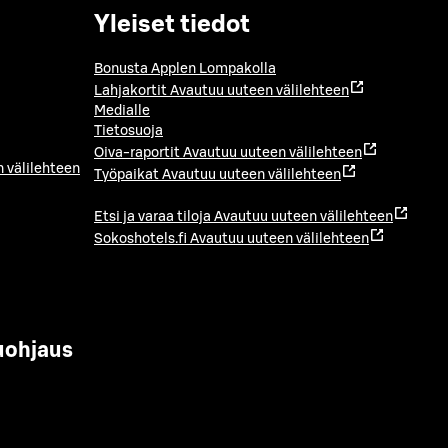
Yleiset tiedot
Bonusta Applen Lompakolla
Lahjakortit
Avautuu uuteen välilehteen
Medialle
Tietosuoja
Oiva-raportit
Avautuu uuteen välilehteen
 välilehteen
Työpaikat
Avautuu uuteen välilehteen
Etsi ja varaa tiloja
Avautuu uuteen välilehteen
Sokoshotels.fi
Avautuu uuteen välilehteen
uohjaus