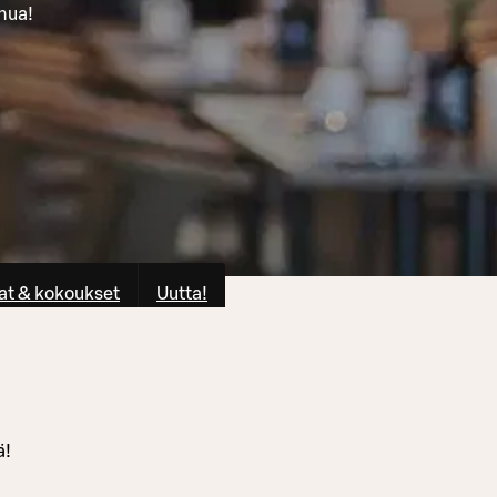
inua!
at & kokoukset
Uutta!
ä!