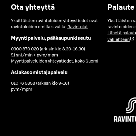
Ota yhteyttä
Palaute
Yksittäisten ravintoloiden yhteystiedot ovat
Yksittäisten r
ravintoloiden omilla sivuilla:
Ravintolat
ravintoloiden o
Lähetä palaut
Myyntipalvelu, pääkaupunkiseutu
välilehteen
0300 870 020 (arkisin klo 8.30-16.30)
51 snt/min + pvm/mpm
Myyntipalveluiden yhteystiedot, koko Suomi
Asiakasomistajapalvelu
010 76 5858 (arkisin klo 9-16)
pvm/mpm