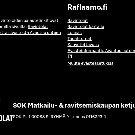
Raflaamo.fi
avintoloiden palautelinkit ovat
Ravintolat
milla sivuilla:
Ravintolat
Ravintolat kartalla
etta sivustosta
Avautuu uuteen
Lounas
Tapahtumat
Saavutettavuus
Evästeinformaatio
Avautuu uuteen
Muuta evästeasetuksia
SOK Matkailu- & ravitsemiskaupan ketj
SOK PL 1 00088 S-RYHMÄ
,
Y-tunnus 0116323-1