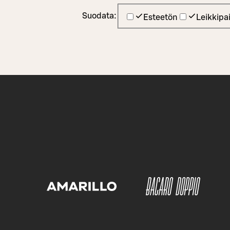
Suodata:
Esteetön
Leikkipa