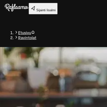
Siirry pääsisältöön
Sijainti
Iisalmi
Etusivu
Ravintolat