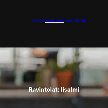
Etusivu
Ravintolat
Tapahtumat
Ravintolat: Iisalmi