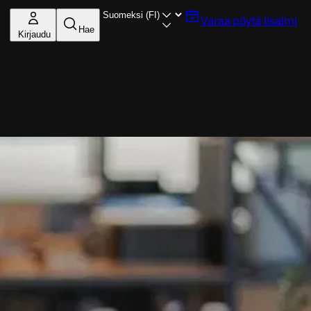
Varaa pöytä
Iisalmi
Hae
Kirjaudu