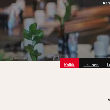
Aami
Kaikki
Illallinen
L
V