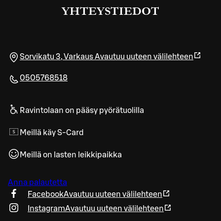
YHTEYSTIEDOT
Sorvikatu 3
,
Varkaus
Avautuu uuteen välilehteen
0505768518
Ravintolaan on pääsy pyörätuolilla
Meillä käy S-Card
Meillä on lasten leikkipaikka
Anna palautetta
Facebook
Avautuu uuteen välilehteen
Instagram
Avautuu uuteen välilehteen