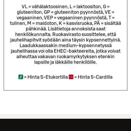
VL = vähälaktoosinen, L = laktoositon, G =
gluteeniton, GP = gluteeniton pyynnöstä, VE =
vegaaninen, VEP = vegaaninen pyynnöstä, T =
tulinen, M = maidoton, K = kasvisruoka, PÄ = sisältää
pähkinää. Lisätietoja annoksista saat
henkilökunnalta.
Ruokavirasto suosittelee, että
jauhelihapihvit syödään aina täysin kypsennettyinä.
Laadukkaassakin medium-kypsennetyssä
jauhelihassa voi olla EHEC-bakteereita, jotka voivat
aiheuttaa vakavan ruokamyrkytyksen etenkin
lapsille ja iäkkäille henkilöille.
=
Hinta S-Etukortilla
=
Hinta S-Cardilla