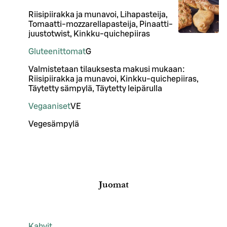
Riisipiirakka ja munavoi, Lihapasteija,
Tomaatti-mozzarellapasteija, Pinaatti-
juustotwist, Kinkku-quichepiiras
Gluteenittomat
G
Valmistetaan tilauksesta makusi mukaan:
Riisipiirakka ja munavoi, Kinkku-quichepiiras,
Täytetty sämpylä, Täytetty leipärulla
Vegaaniset
VE
Vegesämpylä
Juomat
Kahvit