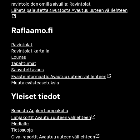
ravintoloiden omilla sivuilla:
Ravintolat
Lähetä palautetta sivustosta
Avautuu uuteen välilehteen
Raflaamo.fi
Ravintolat
Ravintolat kartalla
Lounas
Tapahtumat
Saavutettavuus
Evästeinformaatio
Avautuu uuteen välilehteen
Muuta evästeasetuksia
Yleiset tiedot
Bonusta Applen Lompakolla
Lahjakortit
Avautuu uuteen välilehteen
Medialle
Tietosuoja
Oiva-raportit
Avautuu uuteen välilehteen