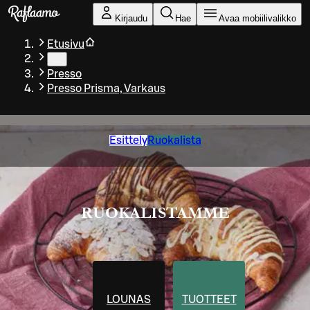
Siirry pääsisältöön
Kirjaudu
Hae
Avaa mobiilivalikko
Etusivu
…
Presso
Presso Prisma, Varkaus
Esittely
Ruokalista
RUOKALISTAMME
LOUNAS
TUOTTEET