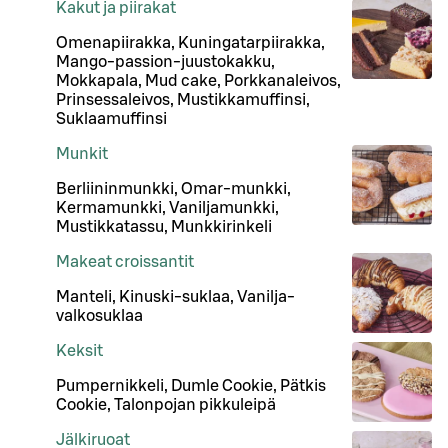
Kakut ja piirakat
Omenapiirakka, Kuningatarpiirakka,
Mango-passion-juustokakku,
Mokkapala, Mud cake, Porkkanaleivos,
Prinsessaleivos, Mustikkamuffinsi,
Suklaamuffinsi
Munkit
Berliininmunkki, Omar-munkki,
Kermamunkki, Vaniljamunkki,
Mustikkatassu, Munkkirinkeli
Makeat croissantit
Manteli, Kinuski-suklaa, Vanilja-
valkosuklaa
Keksit
Pumpernikkeli, Dumle Cookie, Pätkis
Cookie, Talonpojan pikkuleipä
Jälkiruoat