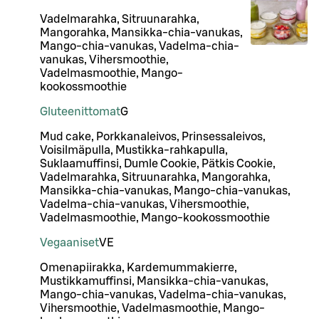
Vadelmarahka, Sitruunarahka,
Mangorahka, Mansikka-chia-vanukas,
Mango-chia-vanukas, Vadelma-chia-
vanukas, Vihersmoothie,
Vadelmasmoothie, Mango-
kookossmoothie
Gluteenittomat
G
Mud cake, Porkkanaleivos, Prinsessaleivos,
Voisilmäpulla, Mustikka-rahkapulla,
Suklaamuffinsi, Dumle Cookie, Pätkis Cookie,
Vadelmarahka, Sitruunarahka, Mangorahka,
Mansikka-chia-vanukas, Mango-chia-vanukas,
Vadelma-chia-vanukas, Vihersmoothie,
Vadelmasmoothie, Mango-kookossmoothie
Vegaaniset
VE
Omenapiirakka, Kardemummakierre,
Mustikkamuffinsi, Mansikka-chia-vanukas,
Mango-chia-vanukas, Vadelma-chia-vanukas,
Vihersmoothie, Vadelmasmoothie, Mango-