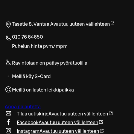
Tasetie 8
,
Vantaa
Avautuu uuteen välilehteen
010 76 64650
Puhelun hinta pvm/mpm
Ravintolaan on pääsy pyörätuolilla
Meillä käy S-Card
Meillä on lasten leikkipaikka
Anna palautetta
Tilaa uutiskirje
Avautuu uuteen välilehteen
Facebook
Avautuu uuteen välilehteen
Instagram
Avautuu uuteen välilehteen