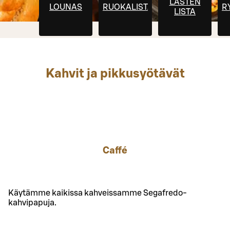
LASTEN
LOUNAS
RUOKALISTA
R
LISTA
Kahvit ja pikkusyötävät
Caffé
Käytämme kaikissa kahveissamme Segafredo-
kahvipapuja.