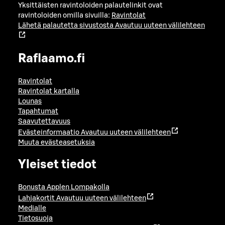
Yksittäisten ravintoloiden palautelinkit ovat
ravintoloiden omilla sivuilla:
Ravintolat
Lähetä palautetta sivustosta
Avautuu uuteen välilehteen
Raflaamo.fi
Ravintolat
Ravintolat kartalla
Lounas
Tapahtumat
Saavutettavuus
Evästeinformaatio
Avautuu uuteen välilehteen
Muuta evästeasetuksia
Yleiset tiedot
Bonusta Applen Lompakolla
Lahjakortit
Avautuu uuteen välilehteen
Medialle
Tietosuoja