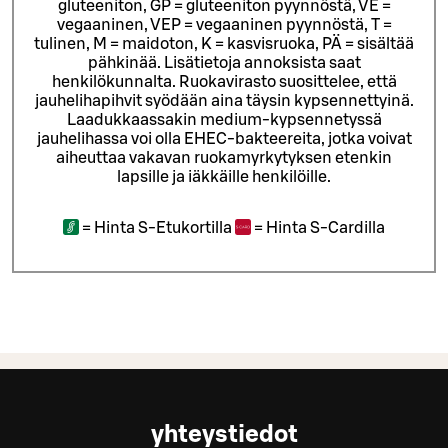
gluteeniton, GP = gluteeniton pyynnöstä, VE =
vegaaninen, VEP = vegaaninen pyynnöstä, T =
tulinen, M = maidoton, K = kasvisruoka, PÄ = sisältää
pähkinää. Lisätietoja annoksista saat
henkilökunnalta.
Ruokavirasto suosittelee, että
jauhelihapihvit syödään aina täysin kypsennettyinä.
Laadukkaassakin medium-kypsennetyssä
jauhelihassa voi olla EHEC-bakteereita, jotka voivat
aiheuttaa vakavan ruokamyrkytyksen etenkin
lapsille ja iäkkäille henkilöille.
=
Hinta S-Etukortilla
=
Hinta S-Cardilla
yhteystiedot