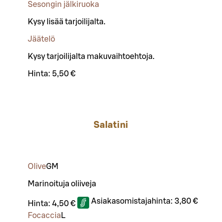
Sesongin jälkiruoka
Kysy lisää tarjoilijalta.
Jäätelö
Kysy tarjoilijalta makuvaihtoehtoja.
Hinta:
5,50 €
Salatini
Olive
G
M
Marinoituja oliiveja
Asiakasomistajahinta:
3,80 €
Hinta:
4,50 €
Focaccia
L