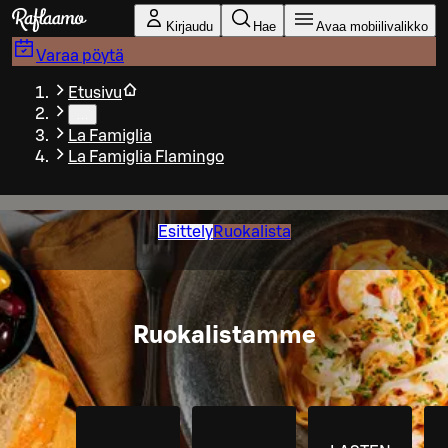
Siirry pääsisältöön
Kirjaudu
Hae
Avaa mobiilivalikko
Varaa pöytä
Etusivu
…
La Famiglia
La Famiglia Flamingo
Esittely
Ruokalista
Ruokalistamme