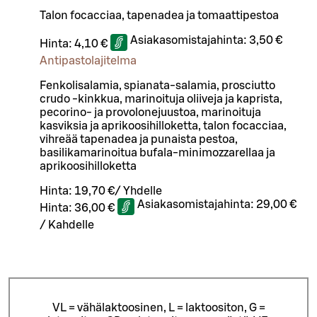
Talon focacciaa, tapenadea ja tomaattipestoa
Asiakasomistajahinta:
3,50 €
Hinta:
4,10 €
Antipastolajitelma
Fenkolisalamia, spianata-salamia, prosciutto
crudo -kinkkua, marinoituja oliiveja ja kaprista,
pecorino- ja provolonejuustoa, marinoituja
kasviksia ja aprikoosihilloketta, talon focacciaa,
vihreää tapenadea ja punaista pestoa,
basilikamarinoitua bufala-minimozzarellaa ja
aprikoosihilloketta
Hinta:
19,70 €
/
Yhdelle
Asiakasomistajahinta:
29,00 €
Hinta:
36,00 €
/
Kahdelle
VL = vähälaktoosinen, L = laktoositon, G =