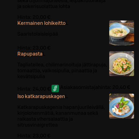
sekä dijonmajoneesia, leipäkrutonkeja
ja sokerisuolattua lohta
Hinta:
20,00 €
Kermainen lohikeitto
L
Saaristolaisleipää
Hinta:
23,00 €
Rapupasta
L
Tagliatellea, chilimarinoituja jättirapuja,
tomaattia, valkosipulia, pinaattia ja
kevätsipulia
Asiakasomistajahinta:
20,40 €
Hinta:
24,00 €
Iso katkarapuskagen
L
Katkarapuskagenia hapanjuurileivällä,
kirjolohenmätiä, kananmunaa sekä
raikasta vihersalaattia ja
sitrusvinaigrettea
Hinta:
23,00 €