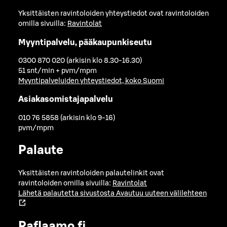
Yksittäisten ravintoloiden yhteystiedot ovat ravintoloiden
omilla sivuilla:
Ravintolat
Myyntipalvelu, pääkaupunkiseutu
0300 870 020 (arkisin klo 8.30-16.30)
51 snt/min + pvm/mpm
Myyntipalveluiden yhteystiedot, koko Suomi
Asiakasomistajapalvelu
010 76 5858 (arkisin klo 9-16)
pvm/mpm
Palaute
Yksittäisten ravintoloiden palautelinkit ovat
ravintoloiden omilla sivuilla:
Ravintolat
Lähetä palautetta sivustosta
Avautuu uuteen välilehteen
Raflaamo.fi