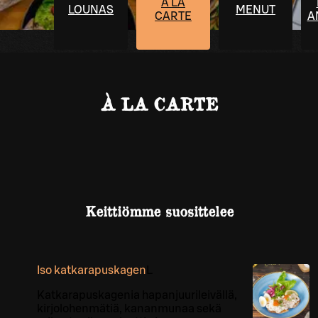
À LA
LOUNAS
MENUT
CARTE
A
À LA CARTE
Keittiömme suosittelee
Iso katkarapuskagen
L
Katkarapuskagenia hapanjuurileivällä,
kirjolohenmätiä, kananmunaa sekä