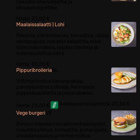
raikasta vihersalaattia ja
sitrusvinaigrettea
Hinta:
23,00 €
Maalaissalaatti | Lohi
L
Pekonia, kananmunaa, tomaattia, oliivia,
neulapapuja, raikasta salaatttia sekä
dijonmajoneesia, leipäkrutonkeja ja
sokerisuolattua lohta
Hinta:
20,00 €
Pippuribroileria
G
L
Yrttimarinoitua kananpoikaa,
parmesanbroccolineja, kermaista
pippurikastiketta ja perunakakku
Asiakasomistajahinta:
21,30 €
Hinta:
25,00 €
Vege burgeri
VE
Bistron mausteinen siemenkasvispihvi,
maustekurkkua, tomaattia, punasipulia,
cheddarvuustoa ja fermentoitua