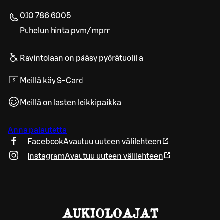
010 786 6005
Puhelun hinta pvm/mpm
Ravintolaan on pääsy pyörätuolilla
Meillä käy S-Card
Meillä on lasten leikkipaikka
Anna palautetta
Facebook
Avautuu uuteen välilehteen
Instagram
Avautuu uuteen välilehteen
AUKIOLOAJAT