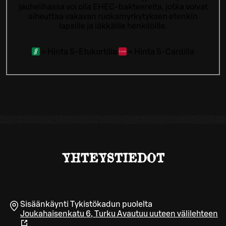
jauhelihassa voi olla EHEC-bakteereita, jotka voivat
aiheuttaa vakavan ruokamyrkytyksen etenkin
lapsille ja iäkkäille henkilöille.
=
Hinta S-Etukortilla
=
Hinta S-Cardilla
YHTEYSTIEDOT
Sisäänkäynti Tykistökadun puolelta
Joukahaisenkatu 6
,
Turku
Avautuu uuteen välilehteen