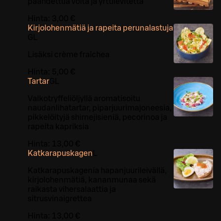
paahdettua voita ja yrttilevitettä
Hinta:
3,00 €
Kirjolohenmätiä ja rapeita perunalastuja
G
L
Lisäksi crème fraîchea
Hinta:
5,00 €
Tartar
G
L
Valkotryffeliöljyllä aromatisoitu
naudanlihatartar, piparjuurimajoneesia,
pikkelöityjä shimejisieniä, pecorinoa ja
rapeita kapriksia
Hinta:
13,00 €
Katkarapuskagen
L
Katkarapuskagenia hapanjuurileivällä,
kirjolohenmätiä, kananmunaa sekä
raikasta vihersalaattia ja
sitrusvinaigrettea
Hinta:
13,00 €