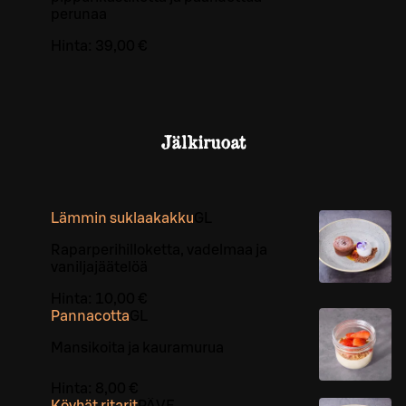
perunaa
Hinta:
39,00 €
Jälkiruoat
Lämmin suklaakakku
G
L
Raparperihilloketta, vadelmaa ja
vaniljajäätelöä
Hinta:
10,00 €
Pannacotta
G
L
Mansikoita ja kauramurua
Hinta:
8,00 €
Köyhät ritarit
PÄ
VE