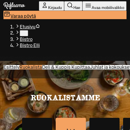
Siirry pääsisältöön
Kirjaudu
Hae
Avaa mobiilivalikko
Varaa pöytä
Etusivu
…
Bistro
Bistro Elli
Esittely
Ruokalista
Deli & Kuppis Kupittaa
Juhlat ja kokoukse
RUOKALISTAMME