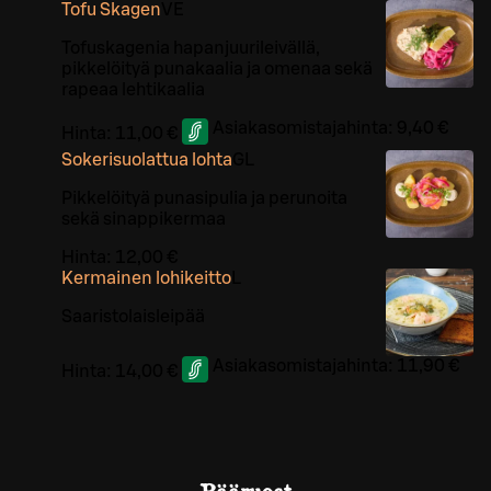
Tofu Skagen
VE
Tofuskagenia hapanjuurileivällä,
pikkelöityä punakaalia ja omenaa sekä
rapeaa lehtikaalia
Asiakasomistajahinta:
9,40 €
Hinta:
11,00 €
Sokerisuolattua lohta
G
L
Pikkelöityä punasipulia ja perunoita
sekä sinappikermaa
Hinta:
12,00 €
Kermainen lohikeitto
L
Saaristolaisleipää
Asiakasomistajahinta:
11,90 €
Hinta:
14,00 €