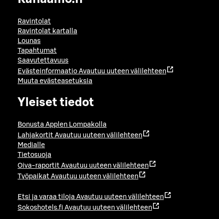
Ravintolat
Ravintolat kartalla
Lounas
Tapahtumat
Saavutettavuus
Evästeinformaatio
Avautuu uuteen välilehteen
Muuta evästeasetuksia
Yleiset tiedot
Bonusta Applen Lompakolla
Lahjakortit
Avautuu uuteen välilehteen
Medialle
Tietosuoja
Oiva-raportit
Avautuu uuteen välilehteen
Työpaikat
Avautuu uuteen välilehteen
Etsi ja varaa tiloja
Avautuu uuteen välilehteen
Sokoshotels.fi
Avautuu uuteen välilehteen