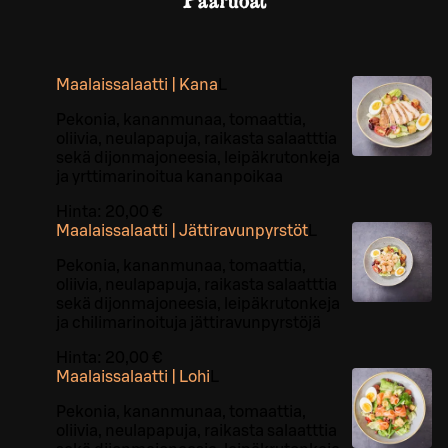
Pääruoat
Maalaissalaatti | Kana
L
Pekonia, kananmunaa, tomaattia,
oliivia, neulapapuja, raikasta salaatttia
sekä dijonmajoneesia, leipäkrutonkeja
ja yrttimarinoitua kananpoikaa
Hinta:
20,00 €
Maalaissalaatti | Jättiravunpyrstöt
L
Pekonia, kananmunaa, tomaattia,
oliivia, neulapapuja, raikasta salaatttia
sekä dijonmajoneesia, leipäkrutonkeja
ja chilimarinoituja jättiravunpyrstöjä
Hinta:
20,00 €
Maalaissalaatti | Lohi
L
Pekonia, kananmunaa, tomaattia,
oliivia, neulapapuja, raikasta salaatttia