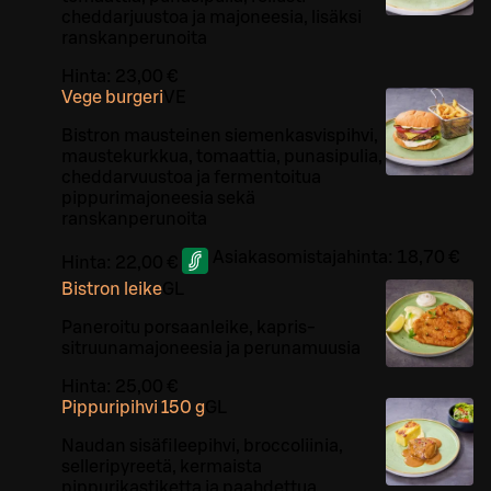
cheddarjuustoa ja majoneesia, lisäksi
ranskanperunoita
Hinta:
23,00 €
Vege burgeri
VE
Bistron mausteinen siemenkasvispihvi,
maustekurkkua, tomaattia, punasipulia,
cheddarvuustoa ja fermentoitua
pippurimajoneesia sekä
ranskanperunoita
Asiakasomistajahinta:
18,70 €
Hinta:
22,00 €
Bistron leike
G
L
Paneroitu porsaanleike, kapris-
sitruunamajoneesia ja perunamuusia
Hinta:
25,00 €
Pippuripihvi 150 g
G
L
Naudan sisäfileepihvi, broccoliinia,
selleripyreetä, kermaista
pippurikastiketta ja paahdettua