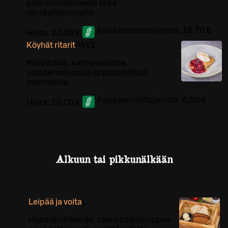
pippurimajoneesia sekä
ranskanperunoita
Asiakasomistajahinta:
18,70 €
Hinta:
22,00 €
Köyhät ritarit
PÄ
VE
Marjahilloa, kermavaahtoa,
vaahterasiirappia ja paahdettuja
manteleita
Asiakasomistajahinta:
8,50 €
Hinta:
10,00 €
Alkuun tai pikkunälkään
Leipää ja voita
L
Hapanjuurileipää, saaristolaislimppua,