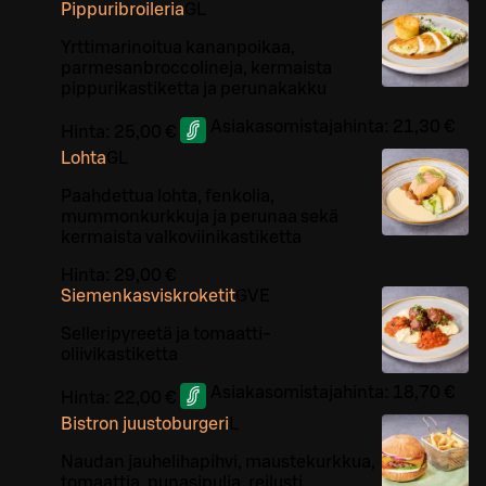
Pippuribroileria
G
L
Yrttimarinoitua kananpoikaa,
parmesanbroccolineja, kermaista
pippurikastiketta ja perunakakku
Asiakasomistajahinta:
21,30 €
Hinta:
25,00 €
Lohta
G
L
Paahdettua lohta, fenkolia,
mummonkurkkuja ja perunaa sekä
kermaista valkoviinikastiketta
Hinta:
29,00 €
Siemenkasviskroketit
G
VE
Selleripyreetä ja tomaatti-
oliivikastiketta
Asiakasomistajahinta:
18,70 €
Hinta:
22,00 €
Bistron juustoburgeri
L
Naudan jauhelihapihvi, maustekurkkua,
tomaattia, punasipulia, reilusti