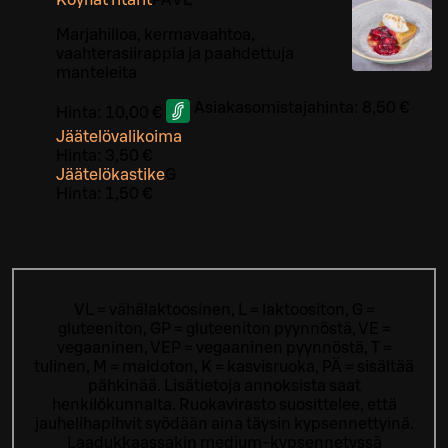
Marjahilloa, kermavaahtoa,
vaahterasiirappia ja paahdettuja
manteleita
Asiakasomistajahinta:
8,50 €
Hinta:
10,00 €
Jäätelövalikoima
Hinta:
3,50 €
Jäätelökastike
G
Hinta:
1,50 €
VL = vähälaktoosinen, L = laktoositon, G =
gluteeniton, GP = gluteeniton pyynnöstä, VE =
vegaaninen, VEP = vegaaninen pyynnöstä, T =
tulinen, M = maidoton, K = kasvisruoka, PÄ = sisältää
pähkinää. Lisätietoja annoksista saat
henkilökunnalta.
Ruokavirasto suosittelee, että
jauhelihapihvit syödään aina täysin kypsennettyinä.
Laadukkaassakin medium-kypsennetyssä