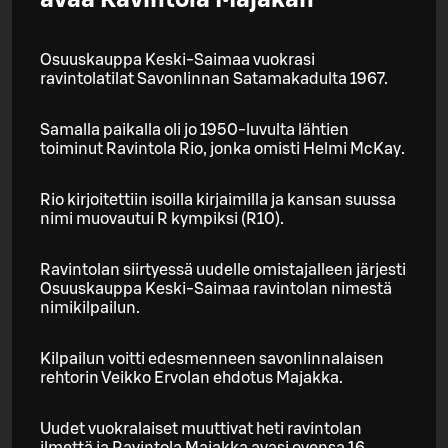
avaa Ravintola Majakan
Osuuskauppa Keski-Saimaa vuokrasi
ravintolatilat Savonlinnan Satamakadulta 1967.
Samalla paikalla oli jo 1950-luvulta lähtien
toiminut Ravintola Rio, jonka omisti Helmi McKay.
Rio kirjoitettiin isoilla kirjaimilla ja kansan suussa
nimi muovautui R kympiksi (R10).
Ravintolan siirtyessä uudelle omistajalleen järjesti
Osuuskauppa Keski-Saimaa ravintolan nimestä
nimikilpailun.
Kilpailun voitti edesmenneen savonlinnalaisen
rehtorin Veikko Ervolan ehdotus Majakka.
Uudet vuokralaiset muuttivat heti ravintolan
ilmettä ja Ravintola Majakka avasi ovensa 16.