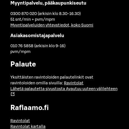
Myyntipalvelu, pääkaupunkiseutu
0300 870 020 (arkisin klo 8.30-16.30)
51 snt/min + pvm/mpm
Myyntipalveluiden yhteystiedot, koko Suomi
Asiakasomistajapalvelu
010 76 5858 (arkisin klo 9-16)
pvm/mpm
Palaute
Yksittäisten ravintoloiden palautelinkit ovat
ravintoloiden omilla sivuilla:
Ravintolat
Lähetä palautetta sivustosta
Avautuu uuteen välilehteen
Raflaamo.fi
Ravintolat
Ravintolat kartalla