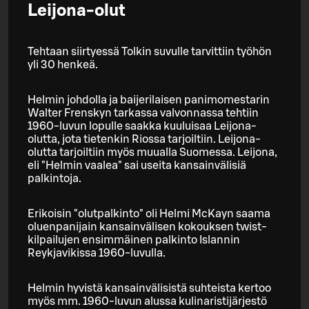
Leijona-olut
Tehtaan siirtyessä Tolkin suvulle tarvittiin työhön
yli 30 henkeä.
Helmin johdolla ja baijerilaisen panimomestarin
Walter Frenskyn tarkassa valvonnassa tehtiin
1960-luvun lopulle saakka kuuluisaa Leijona-
olutta, jota tietenkin Riossa tarjoiltiin. Leijona-
olutta tarjoiltiin myös muualla Suomessa. Leijona,
eli "Helmin vaalea" sai useita kansainvälisiä
palkintoja.
Erikoisin "olutpalkinto" oli Helmi McKayn saama
oluenpanijain kansainvälisen kokouksen twist-
kilpailujen ensimmäinen palkinto Islannin
Reykjavikissa 1960-luvulla.
Helmin hyvistä kansainvälisistä suhteista kertoo
myös mm. 1960-luvun alussa kulinaristijärjestö