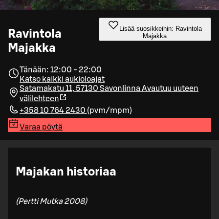
Lisää suosikkeihin: Ravintola
Ravintola
Majakka
Majakka
Tänään: 12:00 - 22:00
Katso kaikki aukioloajat
Satamakatu 11, 57130 Savonlinna
Avautuu uuteen
välilehteen
+358 10 764 2430
(
pvm/mpm
)
Varaa pöytä
Majakan historiaa
(Pertti Mutka 2008)