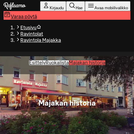
Siirry pääsisältöön
Kirjaudu
Hae
Avaa mobiilivalikko
Varaa pöytä
Etusivu
Ravintolat
Ravintola Majakka
Esittely
Ruokalista
Majakan historia
Majakan historia