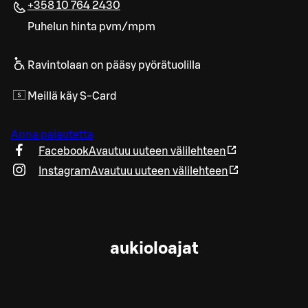
+358 10 764 2430
Puhelun hinta pvm/mpm
Ravintolaan on pääsy pyörätuolilla
Meillä käy S-Card
Anna palautetta
Facebook
Avautuu uuteen välilehteen
Instagram
Avautuu uuteen välilehteen
aukioloajat