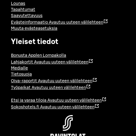
Lounas
Tapahtumat
Saavutettavuus
Evästeinformaatio
Avautuu uuteen välilehteen
Muuta evästeasetuksia
Yleiset tiedot
Bonusta Applen Lompakolla
Lahjakortit
Avautuu uuteen välilehteen
Medialle
Tietosuoja
Oiva-raportit
Avautuu uuteen välilehteen
Työpaikat
Avautuu uuteen välilehteen
Etsi ja varaa tiloja
Avautuu uuteen välilehteen
Sokoshotels.fi
Avautuu uuteen välilehteen