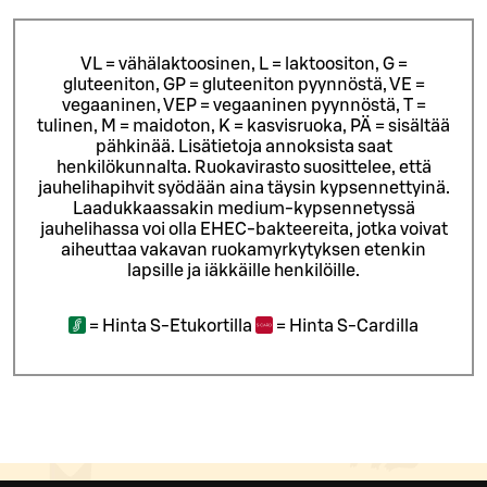
VL = vähälaktoosinen, L = laktoositon, G =
gluteeniton, GP = gluteeniton pyynnöstä, VE =
vegaaninen, VEP = vegaaninen pyynnöstä, T =
tulinen, M = maidoton, K = kasvisruoka, PÄ = sisältää
pähkinää. Lisätietoja annoksista saat
henkilökunnalta.
Ruokavirasto suosittelee, että
jauhelihapihvit syödään aina täysin kypsennettyinä.
Laadukkaassakin medium-kypsennetyssä
jauhelihassa voi olla EHEC-bakteereita, jotka voivat
aiheuttaa vakavan ruokamyrkytyksen etenkin
lapsille ja iäkkäille henkilöille.
=
Hinta S-Etukortilla
=
Hinta S-Cardilla