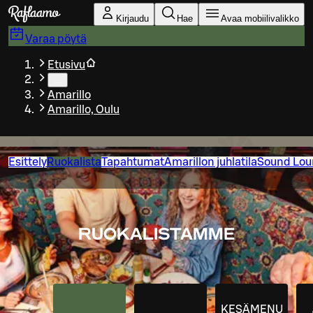
Siirry pääsisältöön
Kirjaudu
Hae
Avaa mobiilivalikko
Varaa pöytä
Etusivu
…
Amarillo
Amarillo, Oulu
Esittely
Ruokalista
Tapahtumat
Amarillon juhlatila
Sound Lou
RUOKALISTAMME
KESÄMENU