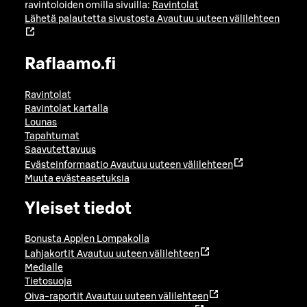
ravintoloiden omilla sivuilla:
Ravintolat
Lähetä palautetta sivustosta
Avautuu uuteen välilehteen
Raflaamo.fi
Ravintolat
Ravintolat kartalla
Lounas
Tapahtumat
Saavutettavuus
Evästeinformaatio
Avautuu uuteen välilehteen
Muuta evästeasetuksia
Yleiset tiedot
Bonusta Applen Lompakolla
Lahjakortit
Avautuu uuteen välilehteen
Medialle
Tietosuoja
Oiva-raportit
Avautuu uuteen välilehteen