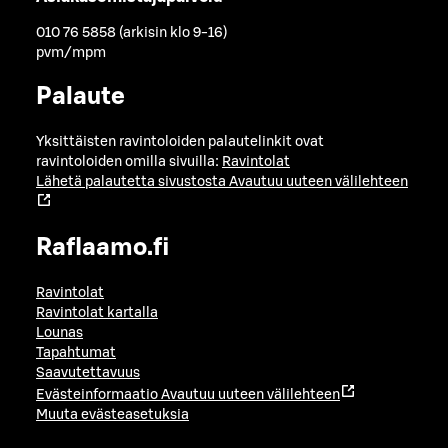
010 76 5858 (arkisin klo 9-16)
pvm/mpm
Palaute
Yksittäisten ravintoloiden palautelinkit ovat
ravintoloiden omilla sivuilla:
Ravintolat
Lähetä palautetta sivustosta
Avautuu uuteen välilehteen
Raflaamo.fi
Ravintolat
Ravintolat kartalla
Lounas
Tapahtumat
Saavutettavuus
Evästeinformaatio
Avautuu uuteen välilehteen
Muuta evästeasetuksia