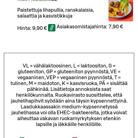
Paistettuja lihapullia, ranskalaisia,
salaattia ja kasvistikkuja
Asiakasomistajahinta:
7,90 €
Hinta:
9,90 €
VL = vähälaktoosinen, L = laktoositon, G =
gluteeniton, GP = gluteeniton pyynnöstä, VE =
vegaaninen, VEP = vegaaninen pyynnöstä, T =
tulinen, M = maidoton, K = kasvisruoka, PÄ = sisältää
pähkinää. Lisätietoja annoksista saat
henkilökunnalta.
Ruokavirasto suosittelee, että
jauhelihapihvit syödään aina täysin kypsennettyinä.
Laadukkaassakin medium-kypsennetyssä
jauhelihassa voi olla EHEC-bakteereita, jotka voivat
aiheuttaa vakavan ruokamyrkytyksen etenkin
lapsille ja iäkkäille henkilöille.