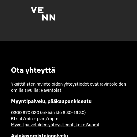
Ota yhteyttä
Yksittäisten ravintoloiden yhteystiedot ovat ravintoloiden
omilla sivuilla:
Ravintolat
Myyntipalvelu, pääkaupunkiseutu
0300 870 020 (arkisin klo 8.30-16.30)
51 snt/min + pvm/mpm
Myyntipalveluiden yhteystiedot, koko Suomi
Asiakasomistajapalvelu