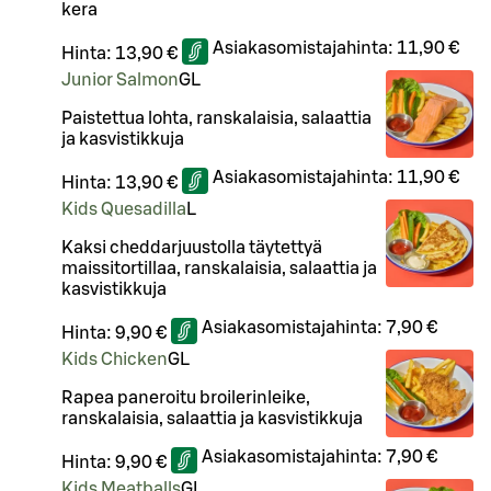
kera
Asiakasomistajahinta:
11,90 €
Hinta:
13,90 €
Junior Salmon
G
L
Paistettua lohta, ranskalaisia, salaattia
ja kasvistikkuja
Asiakasomistajahinta:
11,90 €
Hinta:
13,90 €
Kids Quesadilla
L
Kaksi cheddarjuustolla täytettyä
maissitortillaa, ranskalaisia, salaattia ja
kasvistikkuja
Asiakasomistajahinta:
7,90 €
Hinta:
9,90 €
Kids Chicken
G
L
Rapea paneroitu broilerinleike,
ranskalaisia, salaattia ja kasvistikkuja
Asiakasomistajahinta:
7,90 €
Hinta:
9,90 €
Kids Meatballs
G
L