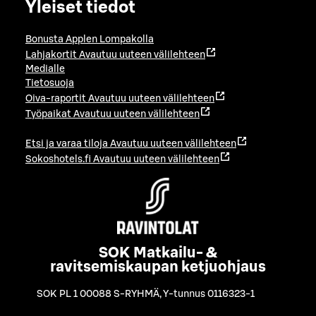
Yleiset tiedot
Bonusta Applen Lompakolla
Lahjakortit
Avautuu uuteen välilehteen
Medialle
Tietosuoja
Oiva-raportit
Avautuu uuteen välilehteen
Työpaikat
Avautuu uuteen välilehteen
Etsi ja varaa tiloja
Avautuu uuteen välilehteen
Sokoshotels.fi
Avautuu uuteen välilehteen
SOK Matkailu- &
ravitsemiskaupan ketjuohjaus
SOK PL 1 00088 S-RYHMÄ
,
Y-tunnus 0116323-1