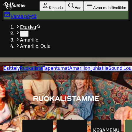
Siirry pääsisältöön
Kirjaudu
Hae
Avaa mobiilivalikko
Varaa pöytä
Etusivu
…
Amarillo
Amarillo, Oulu
Esittely
Ruokalista
Tapahtumat
Amarillon juhlatila
Sound Lou
RUOKALISTAMME
KESÄMENU