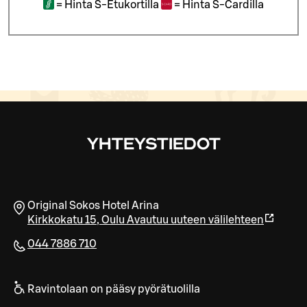
=
Hinta S-Etukortilla
=
Hinta S-Cardilla
YHTEYSTIEDOT
Original Sokos Hotel Arina
Kirkkokatu 15
,
Oulu
Avautuu uuteen välilehteen
044 7886 710
Ravintolaan on pääsy pyörätuolilla