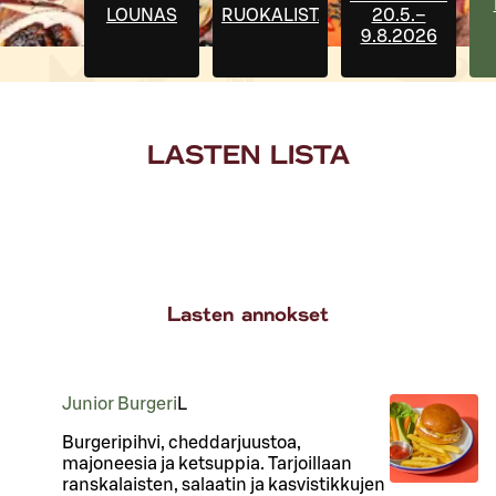
LOUNAS
RUOKALISTA
20.5.–
9.8.2026
LASTEN LISTA
Lasten annokset
Junior Burgeri
L
Burgeripihvi, cheddarjuustoa,
majoneesia ja ketsuppia. Tarjoillaan
ranskalaisten, salaatin ja kasvistikkujen