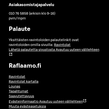
Asiakasomistajapalvelu
010 76 5858 (arkisin klo 9-16)
pvm/mpm
Palaute
Yksittäisten ravintoloiden palautelinkit ovat
ravintoloiden omilla sivuilla:
Ravintolat
Lähetä palautetta sivustosta
Avautuu uuteen välilehteen
Raflaamo.fi
Ravintolat
Ravintolat kartalla
Lounas
Tapahtumat
Saavutettavuus
Evästeinformaatio
Avautuu uuteen välilehteen
Muuta evästeasetuksia