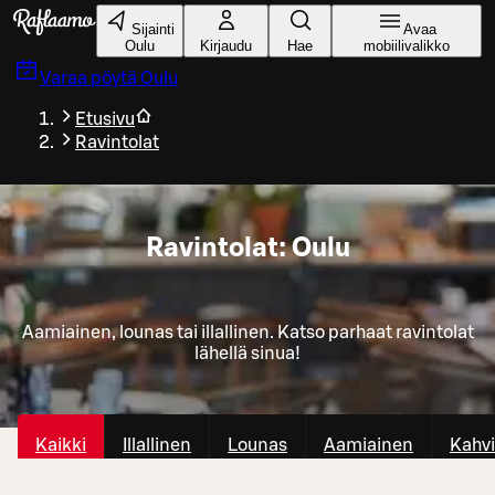
Siirry pääsisältöön
Sijainti
Avaa
Oulu
Kirjaudu
Hae
mobiilivalikko
Varaa pöytä
Oulu
Etusivu
Ravintolat
Ravintolat: Oulu
Aamiainen, lounas tai illallinen. Katso parhaat ravintolat
lähellä sinua!
Kaikki
Illallinen
Lounas
Aamiainen
Kahvi