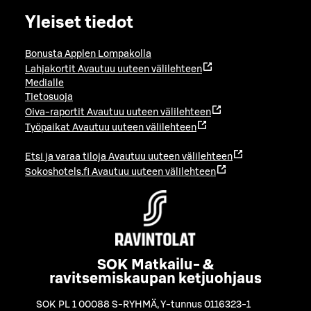
Yleiset tiedot
Bonusta Applen Lompakolla
Lahjakortit
Avautuu uuteen välilehteen
Medialle
Tietosuoja
Oiva-raportit
Avautuu uuteen välilehteen
Työpaikat
Avautuu uuteen välilehteen
Etsi ja varaa tiloja
Avautuu uuteen välilehteen
Sokoshotels.fi
Avautuu uuteen välilehteen
SOK Matkailu- &
ravitsemiskaupan ketjuohjaus
SOK PL 1 00088 S-RYHMÄ
,
Y-tunnus 0116323-1