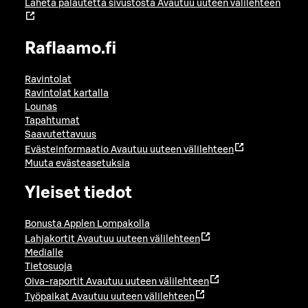
Lähetä palautetta sivustosta
Avautuu uuteen välilehteen
Raflaamo.fi
Ravintolat
Ravintolat kartalla
Lounas
Tapahtumat
Saavutettavuus
Evästeinformaatio
Avautuu uuteen välilehteen
Muuta evästeasetuksia
Yleiset tiedot
Bonusta Applen Lompakolla
Lahjakortit
Avautuu uuteen välilehteen
Medialle
Tietosuoja
Oiva-raportit
Avautuu uuteen välilehteen
Työpaikat
Avautuu uuteen välilehteen