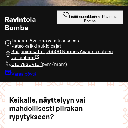
Lisää suosikkeihin: Ravintola
Ravintola
Bomba
Bomba
Tänään: Avoinna vain tilauksesta
Katso kaikki aukioloajat
Suojärvenkatu 1, 75500 Nurmes
Avautuu uuteen
välilehteen
010 7830410
(
pvm/mpm
)
Varaa pöytä
Keikalle, näyttelyyn vai
mahdollisesti piirakan
rypytykseen?