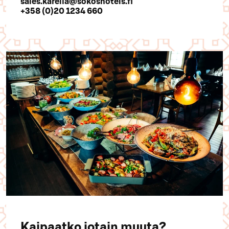
sales.karelia@sokoshotels.fi
+358 (0)20 1234 660
Kaipaatko jotain muuta?