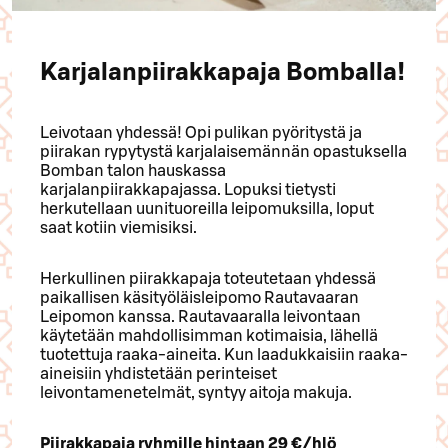
Karjalanpiirakkapaja Bomballa!
Leivotaan yhdessä! Opi pulikan pyöritystä ja
piirakan rypytystä karjalaisemännän opastuksella
Bomban talon hauskassa
karjalanpiirakkapajassa. Lopuksi tietysti
herkutellaan uunituoreilla leipomuksilla, loput
saat kotiin viemisiksi.
Herkullinen piirakkapaja toteutetaan yhdessä
paikallisen käsityöläisleipomo Rautavaaran
Leipomon kanssa. Rautavaaralla leivontaan
käytetään mahdollisimman kotimaisia, lähellä
tuotettuja raaka-aineita. Kun laadukkaisiin raaka-
aineisiin yhdistetään perinteiset
leivontamenetelmät, syntyy aitoja makuja.
Piirakkapaja ryhmille hintaan 29 €/hlö