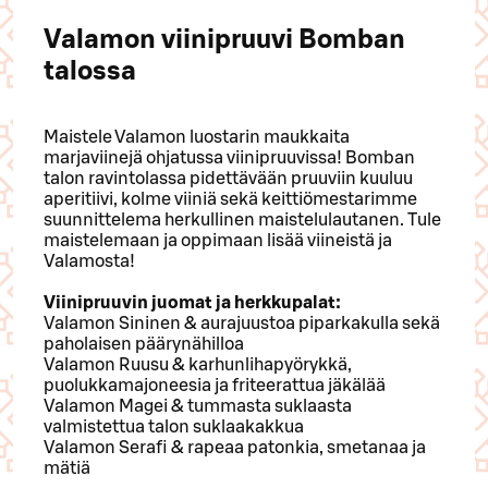
Valamon viinipruuvi Bomban
talossa
Maistele Valamon luostarin maukkaita
marjaviinejä ohjatussa viinipruuvissa! Bomban
talon ravintolassa pidettävään pruuviin kuuluu
aperitiivi, kolme viiniä sekä keittiömestarimme
suunnittelema herkullinen maistelulautanen. Tule
maistelemaan ja oppimaan lisää viineistä ja
Valamosta!
Viinipruuvin juomat ja herkkupalat:
Valamon Sininen & aurajuustoa piparkakulla sekä
paholaisen päärynähilloa
Valamon Ruusu & karhunlihapyörykkä,
puolukkamajoneesia ja friteerattua jäkälää
Valamon Magei & tummasta suklaasta
valmistettua talon suklaakakkua
Valamon Serafi & rapeaa patonkia, smetanaa ja
mätiä