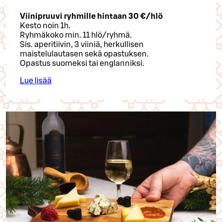
Viinipruuvi ryhmille hintaan 30 €/hlö
Kesto noin 1h.
Ryhmäkoko min. 11 hlö/ryhmä.
Sis. aperitiivin, 3 viiniä, herkullisen
maistelulautasen sekä opastuksen.
Opastus suomeksi tai englanniksi.
Lue lisää