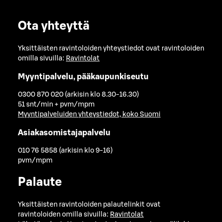
Ota yhteyttä
Yksittäisten ravintoloiden yhteystiedot ovat ravintoloiden
omilla sivuilla:
Ravintolat
Myyntipalvelu, pääkaupunkiseutu
0300 870 020 (arkisin klo 8.30-16.30)
51 snt/min + pvm/mpm
Myyntipalveluiden yhteystiedot, koko Suomi
Asiakasomistajapalvelu
010 76 5858 (arkisin klo 9-16)
pvm/mpm
Palaute
Yksittäisten ravintoloiden palautelinkit ovat
ravintoloiden omilla sivuilla:
Ravintolat