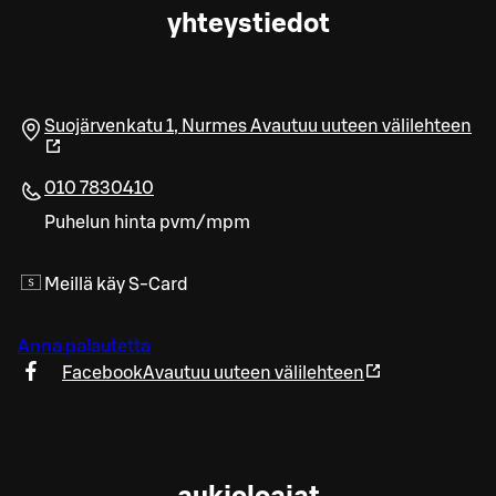
yhteystiedot
Suojärvenkatu 1
,
Nurmes
Avautuu uuteen välilehteen
010 7830410
Puhelun hinta pvm/mpm
Meillä käy S-Card
Anna palautetta
Facebook
Avautuu uuteen välilehteen