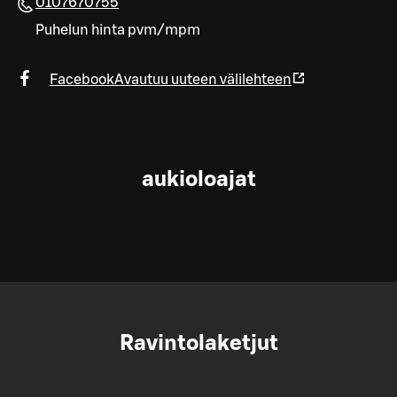
0107670755
Puhelun hinta pvm/mpm
Facebook
Avautuu uuteen välilehteen
aukioloajat
Ravintolaketjut