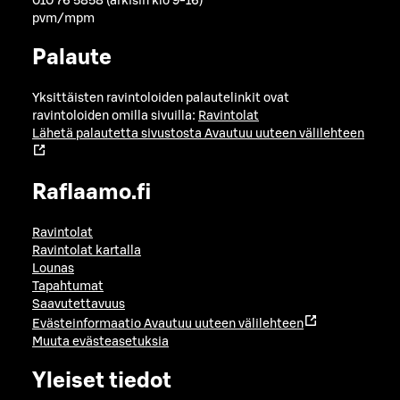
010 76 5858 (arkisin klo 9-16)
pvm/mpm
Palaute
Yksittäisten ravintoloiden palautelinkit ovat
ravintoloiden omilla sivuilla:
Ravintolat
Lähetä palautetta sivustosta
Avautuu uuteen välilehteen
Raflaamo.fi
Ravintolat
Ravintolat kartalla
Lounas
Tapahtumat
Saavutettavuus
Evästeinformaatio
Avautuu uuteen välilehteen
Muuta evästeasetuksia
Yleiset tiedot