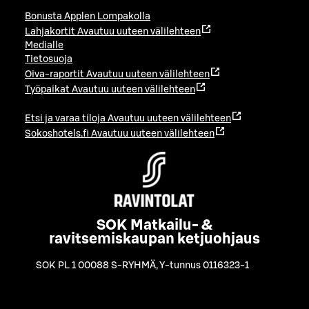
Bonusta Applen Lompakolla
Lahjakortit
Avautuu uuteen välilehteen
Medialle
Tietosuoja
Oiva-raportit
Avautuu uuteen välilehteen
Työpaikat
Avautuu uuteen välilehteen
Etsi ja varaa tiloja
Avautuu uuteen välilehteen
Sokoshotels.fi
Avautuu uuteen välilehteen
SOK Matkailu- &
ravitsemiskaupan ketjuohjaus
SOK PL 1 00088 S-RYHMÄ
,
Y-tunnus 0116323-1