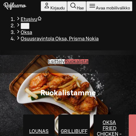
Siirry pääsisältöön
Kirjaudu
Hae
Avaa mobiilivalikko
Etusivu
…
Oksa
Osuusravintola Oksa, Prisma Nokia
Esittely
Ruokalista
Ruokalistamme
OKSA
FRIED
LOUNAS
GRILLIBUFFET
CHICKEN -