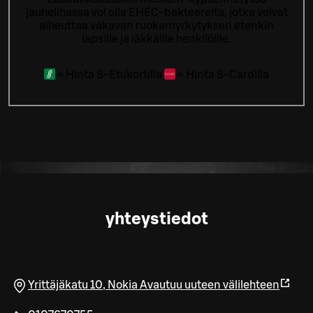
jauhelihassa voi olla EHEC-bakteereita, jotka voivat
aiheuttaa vakavan ruokamyrkytyksen etenkin
lapsille ja iäkkäille henkilöille.
=
Hinta S-Etukortilla
=
Hinta S-Cardilla
yhteystiedot
Yrittäjäkatu 10
,
Nokia
Avautuu uuteen välilehteen