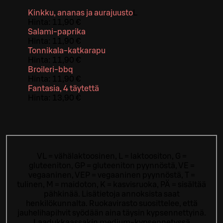
Kinkku, ananas ja aurajuusto
L
Hinta:
11,90 €
Salami-paprika
Hinta:
11,90 €
Tonnikala-katkarapu
Hinta:
11,90 €
Broileri-bbq
Hinta:
11,90 €
Fantasia, 4 täytettä
Hinta:
13,90 €
VL = vähälaktoosinen, L = laktoositon, G =
gluteeniton, GP = gluteeniton pyynnöstä, VE =
vegaaninen, VEP = vegaaninen pyynnöstä, T =
tulinen, M = maidoton, K = kasvisruoka, PÄ = sisältää
pähkinää. Lisätietoja annoksista saat
henkilökunnalta.
Ruokavirasto suosittelee, että
jauhelihapihvit syödään aina täysin kypsennettyinä.
Laadukkaassakin medium-kypsennetyssä