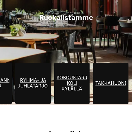
Ruokalistamme
KOKOUSTARJOILUMME
KANNON
RYHMÄ- JA
KOLI
TAKKAHUONE
U
JUHLATARJOILUT
KYLÄLLÄ