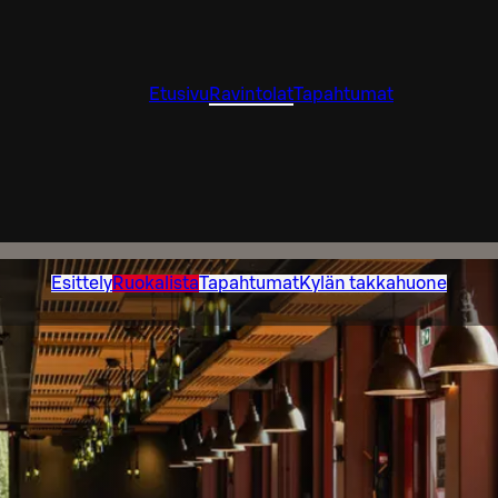
Etusivu
Ravintolat
Tapahtumat
Esittely
Ruokalista
Tapahtumat
Kylän takkahuone