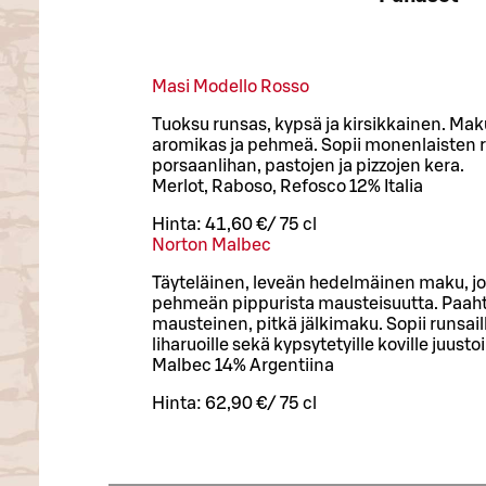
Masi Modello Rosso
Tuoksu runsas, kypsä ja kirsikkainen. Mak
aromikas ja pehmeä. Sopii monenlaisten r
porsaanlihan, pastojen ja pizzojen kera.
Merlot, Raboso, Refosco 12% Italia
Hinta:
41,60 €
/
75 cl
Norton Malbec
Täyteläinen, leveän hedelmäinen maku, jok
pehmeän pippurista mausteisuutta. Paaht
mausteinen, pitkä jälkimaku. Sopii runsaill
liharuoille sekä kypsytetyille koville juustoi
Malbec 14% Argentiina
Hinta:
62,90 €
/
75 cl