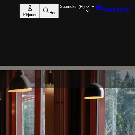
Varaa pöytä
Hae
Kirjaudu