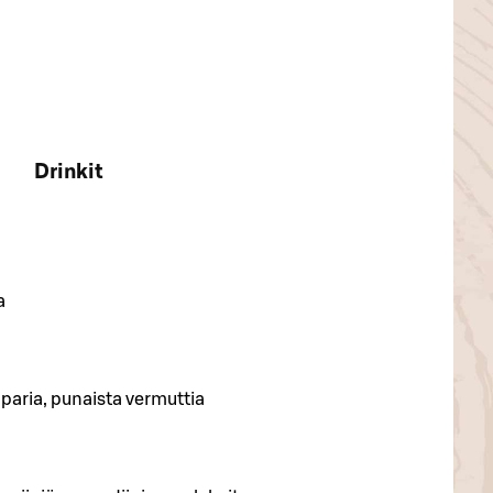
Drinkit
a
aria, punaista vermuttia