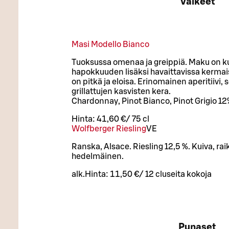
Valkeet
Masi Modello Bianco
Tuoksussa omenaa ja greippiä. Maku on ku
hapokkuuden lisäksi havaittavissa kerma
on pitkä ja eloisa. Erinomainen aperitiivi,
grillattujen kasvisten kera.
Chardonnay, Pinot Bianco, Pinot Grigio 12%
Hinta:
41,60 €
/
75 cl
Wolfberger Riesling
VE
Ranska, Alsace. Riesling 12,5 %. Kuiva, r
hedelmäinen.
alk.
Hinta:
11,50 €
/
12 cl
useita kokoja
Punaset