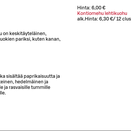
Hinta:
6,00 €
Kontiomehu lehtikuohu
alk.
Hinta:
6,30 €
/
12 cl
us
u on keskitäyteläinen,
uokien pariksi, kuten kanan,
a sisältää paprikaisuutta ja
einen, hedelmäinen ja
e ja rasvaisille tummille
lle.