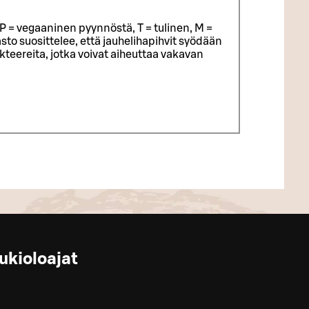
P = vegaaninen pyynnöstä, T = tulinen, M =
sto suosittelee, että jauhelihapihvit syödään
eereita, jotka voivat aiheuttaa vakavan
ukioloajat