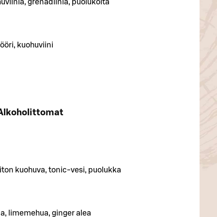
viiniä, grenadiinia, puolukoita
ööri, kuohuviini
Alkoholittomat
iton kuohuva, tonic-vesi, puolukka
ia, limemehua, ginger alea