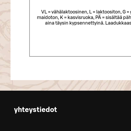
VL = vähälaktoosinen, L = laktoositon, G 
maidoton, K = kasvisruoka, PÄ = sisältää päh
aina täysin kypsennettyinä. Laadukkaas
yhteystiedot