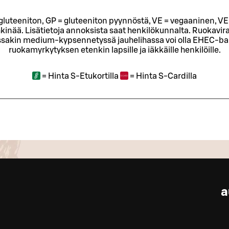
= gluteeniton, GP = gluteeniton pyynnöstä, VE = vegaaninen, VE
kinää. Lisätietoja annoksista saat henkilökunnalta.
Ruokavira
sakin medium-kypsennetyssä jauhelihassa voi olla EHEC-bakt
ruokamyrkytyksen etenkin lapsille ja iäkkäille henkilöille.
=
Hinta S-Etukortilla
=
Hinta S-Cardilla
a