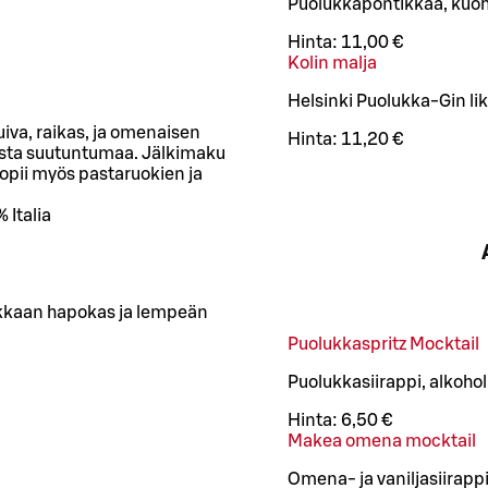
Puolukkapontikkaa, kuohu
Hinta:
11,00 €
Kolin malja
Helsinki Puolukka-Gin lik
iva, raikas, ja omenaisen
Hinta:
11,20 €
ista suutuntumaa. Jälkimaku
 sopii myös pastaruokien ja
 Italia
aikkaan hapokas ja lempeän
Puolukkaspritz Mocktail
Puolukkasiirappi, alkohol
Hinta:
6,50 €
Makea omena mocktail
Omena- ja vaniljasiirapp