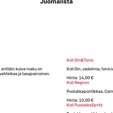
Juomalista
Koli Gin&Tonic
 erittäin kuiva maku on
Koli Gin, vadelmia, tonici
vahteikas ja tasapainoinen.
Hinta:
14,00 €
Koli Negroni
Puolukkapontikkaa, Camp
Hinta:
10,00 €
Koli PuolukkaSpritz